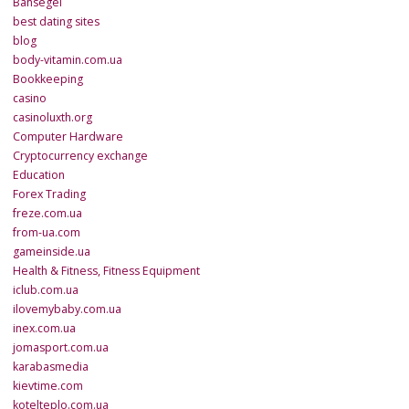
Bahsegel
best dating sites
blog
body-vitamin.com.ua
Bookkeeping
casino
casinoluxth.org
Computer Hardware
Cryptocurrency exchange
Education
Forex Trading
freze.com.ua
from-ua.com
gameinside.ua
Health & Fitness, Fitness Equipment
iclub.com.ua
ilovemybaby.com.ua
inex.com.ua
jomasport.com.ua
karabasmedia
kievtime.com
kotelteplo.com.ua