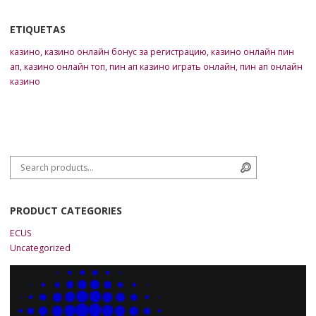
ETIQUETAS
казино
,
казино онлайн бонус за регистрацию
,
казино онлайн пин
ап
,
казино онлайн топ
,
пин ап казино играть онлайн
,
пин ап онлайн
казино
Search for:
Search
PRODUCT CATEGORIES
ECUS
Uncategorized