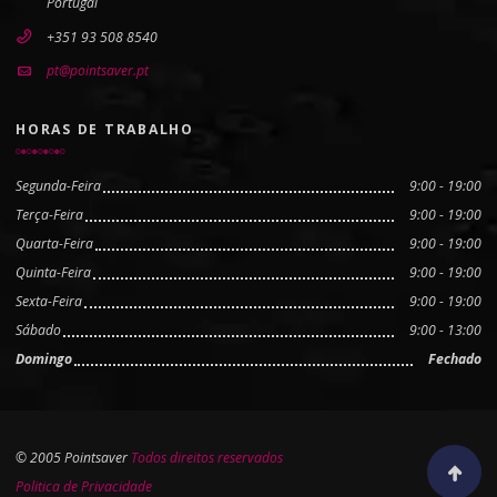
Portugal
+351 93 508 8540
pt@pointsaver.pt
HORAS DE TRABALHO
Segunda-Feira
9:00 - 19:00
Terça-Feira
9:00 - 19:00
Quarta-Feira
9:00 - 19:00
Quinta-Feira
9:00 - 19:00
Sexta-Feira
9:00 - 19:00
Sábado
9:00 - 13:00
Domingo
Fechado
© 2005 Pointsaver
Todos direitos reservados
Scroll to
Politica de Privacidade