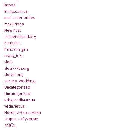
krippa
lmmp.com.ua
mail order brides
max-krippa
New Post
onlinethailand.org
Paribahis
Paribahis giris
ready_text
slots
slots777th.org
slotyth.org
Society, Weddings
Uncategorized
Uncategorized1
uzhgorodka.uz.ua
veda.net.ua
Новости Экономики
Форекс Обучение
คาสิโน