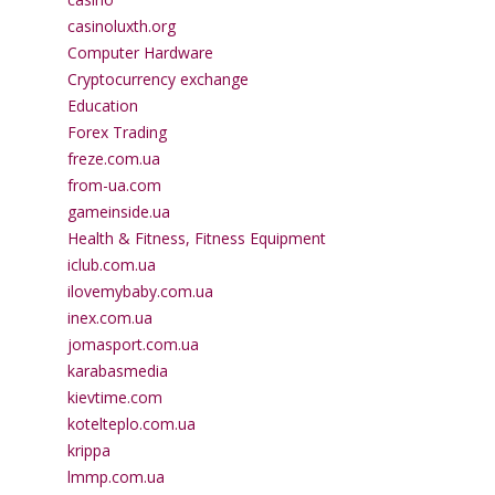
casinoluxth.org
Computer Hardware
Cryptocurrency exchange
Education
Forex Trading
freze.com.ua
from-ua.com
gameinside.ua
Health & Fitness, Fitness Equipment
iclub.com.ua
ilovemybaby.com.ua
inex.com.ua
jomasport.com.ua
karabasmedia
kievtime.com
kotelteplo.com.ua
krippa
lmmp.com.ua