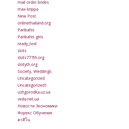
mail order brides
max-krippa
New Post
onlinethailand.org
Paribahis
Paribahis giris
ready_text
slots
slots777th.org
slotyth.org
Society, Weddings
Uncategorized
Uncategorized1
uzhgorodka.uz.ua
veda.net.ua
Новости Экономики
Форекс Обучение
คาสิโน