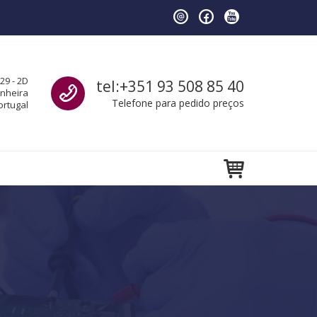
Call us
29 - 2D
tel:+351 93 508 85 40
anheira
Telefone para pedido preços
ortugal