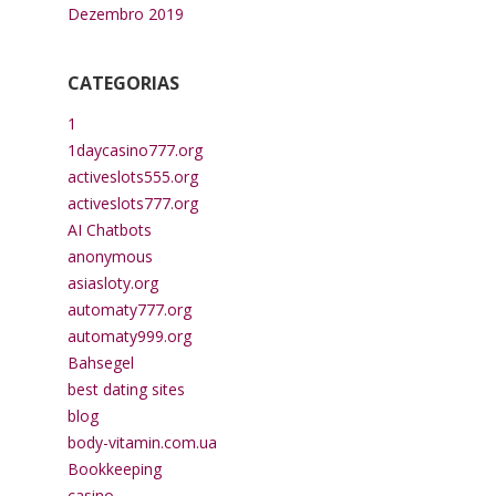
Dezembro 2019
CATEGORIAS
1
1daycasino777.org
activeslots555.org
activeslots777.org
AI Chatbots
anonymous
asiasloty.org
automaty777.org
automaty999.org
Bahsegel
best dating sites
blog
body-vitamin.com.ua
Bookkeeping
casino