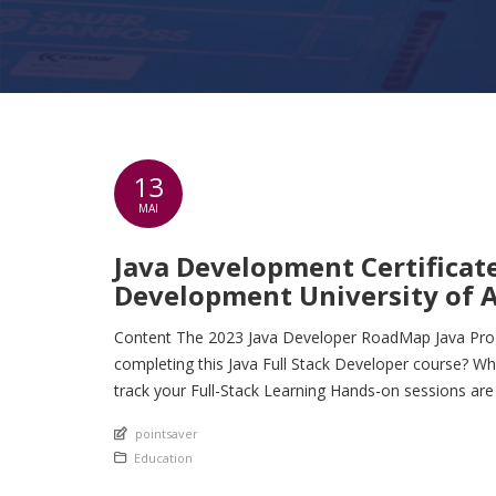
13
MAI
Java Development Certificat
Development University of 
Content The 2023 Java Developer RoadMap Java Prog
completing this Java Full Stack Developer course? Why 
track your Full-Stack Learning Hands-on sessions are 
An article by
pointsaver
Posted in
Education