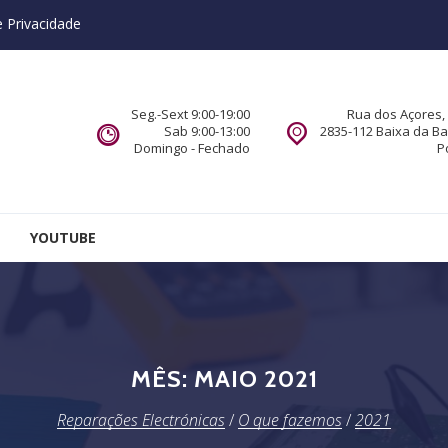
e Privacidade
Seg.-Sext 9:00-19:00
Rua dos Açores, 
Sab 9:00-13:00
2835-112 Baixa da B
Domingo - Fechado
P
YOUTUBE
MÊS:
MAIO 2021
Reparações Electrónicas
/
O que fazemos
/
2021