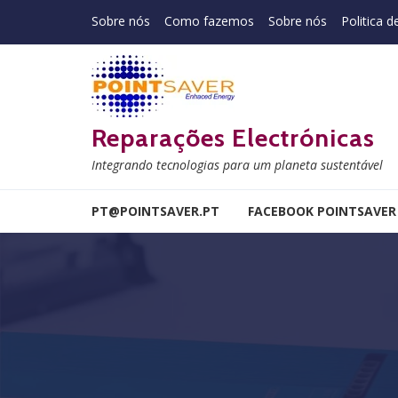
Skip to navigation
Skip to content
Sobre nós
Como fazemos
Sobre nós
Politica d
Reparações Electrónicas
Integrando tecnologias para um planeta sustentável
PT@POINTSAVER.PT
FACEBOOK POINTSAVER