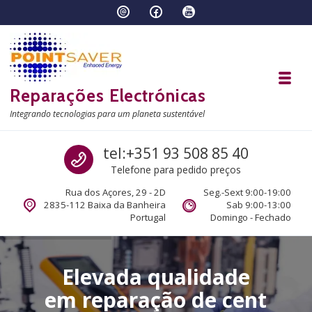
Skip to navigation
Skip to content
Toggl
Reparações Electrónicas
Integrando tecnologias para um planeta sustentável
Call us
tel:+351 93 508 85 40
Telefone para pedido preços
Rua dos Açores, 29 - 2D
Seg.-Sext 9:00-19:00
2835-112 Baixa da Banheira
Sab 9:00-13:00
Portugal
Domingo - Fechado
E
l
e
v
a
d
a
q
u
a
l
i
d
a
d
e
e
m
r
e
p
a
r
a
ç
ã
o
d
e
c
e
n
t
r
a
l
i