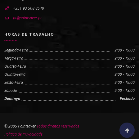
+351 93 508 8540
pt@pointsaver.pt
HORAS DE TRABALHO
Segunda-Feira
9:00 - 19:00
Terça-Feira
9:00 - 19:00
Quarta-Feira
9:00 - 19:00
Quinta-Feira
9:00 - 19:00
Sexta-Feira
9:00 - 19:00
Sábado
9:00 - 13:00
Domingo
Fechado
© 2005 Pointsaver
Todos direitos reservados
Scroll to
Politica de Privacidade