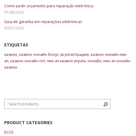
Como pedir orçamento para reparação eletrónica
01/08/2026
Guia de garantia em reparações eletrónicas
30/07/2026
ETIQUETAS
казино
,
казино онлайн бонус за регистрацию
,
казино онлайн пин
ап
,
казино онлайн топ
,
пин ап казино играть онлайн
,
пин ап онлайн
казино
Search for:
Search
PRODUCT CATEGORIES
ECUS