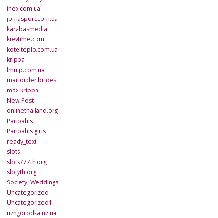
inex.com.ua
jomasport.com.ua
karabasmedia
kievtime.com
kotelteplo.com.ua
krippa
lmmp.com.ua
mail order brides
max-krippa
New Post
onlinethailand.org
Paribahis
Paribahis giris
ready_text
slots
slots777th.org
slotyth.org
Society, Weddings
Uncategorized
Uncategorized1
uzhgorodka.uz.ua