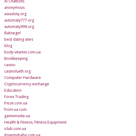
AI Chatbots
anonymous
asiasloty.org
automaty777.org
automaty999.org
Bahsegel
best dating sites
blog
body-vitamin.com.ua
Bookkeeping
casino
casinoluxth.org
Computer Hardware
Cryptocurrency exchange
Education
Forex Trading
freze.com.ua
from-ua.com
gameinside.ua
Health & Fitness, Fitness Equipment
iclub.com.ua
ilovemybaby.com.ua