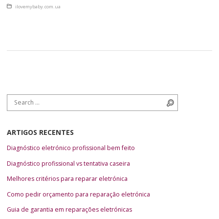
“Ростелекома”. Он стабильно работал и внутри было снова чувство,
Posted in
ilovemybaby.com.ua
что это не то, чего бы он на самом деле хотел. Для […]
Search for:
Search
ARTIGOS RECENTES
Diagnóstico eletrónico profissional bem feito
Diagnóstico profissional vs tentativa caseira
Melhores critérios para reparar eletrónica
Como pedir orçamento para reparação eletrónica
Guia de garantia em reparações eletrónicas