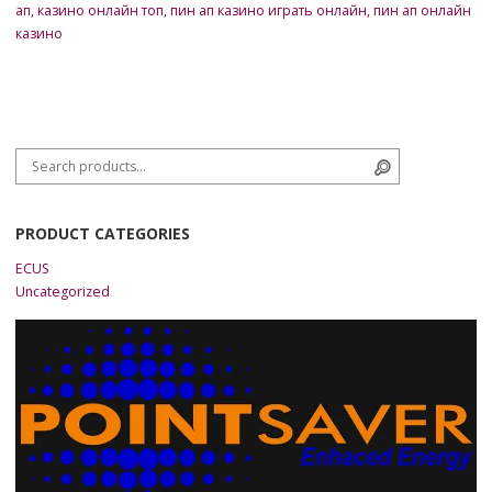
ап
,
казино онлайн топ
,
пин ап казино играть онлайн
,
пин ап онлайн
казино
Search for:
Search
PRODUCT CATEGORIES
ECUS
Uncategorized