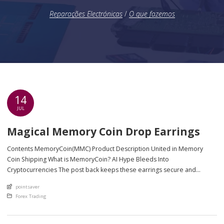
Reparações Electrónicas
/
O que fazemos
14
JUL
Magical Memory Coin Drop Earrings
Contents MemoryCoin(MMC) Product Description United in Memory
Coin Shipping What is MemoryCoin? AI Hype Bleeds Into
Cryptocurrencies The post back keeps these earrings secure and
comfortable, while the coin pendant dangles beautifully from each
An article by
pointsaver
earring. Here is a selection of four-star and five-star reviews from
Posted in
Forex Trading
customers who were delighted with the products they found in […]