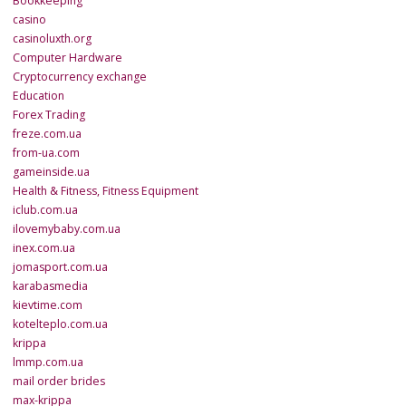
Bookkeeping
casino
casinoluxth.org
Computer Hardware
Cryptocurrency exchange
Education
Forex Trading
freze.com.ua
from-ua.com
gameinside.ua
Health & Fitness, Fitness Equipment
iclub.com.ua
ilovemybaby.com.ua
inex.com.ua
jomasport.com.ua
karabasmedia
kievtime.com
kotelteplo.com.ua
krippa
lmmp.com.ua
mail order brides
max-krippa