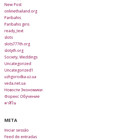
New Post
onlinethailand.org
Paribahis
Paribahis giris
ready_text
slots
slots777th.org
slotyth.org
Society, Weddings
Uncategorized
Uncategorized1
uzhgorodka.uz.ua
veda.net.ua
Новости Экономики
Форекс Обучение
คาสิโน
META
Iniciar sessão
Feed de entradas