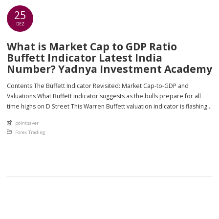
25
DEZ
What is Market Cap to GDP Ratio
Buffett Indicator Latest India
Number? Yadnya Investment Academy
Contents The Buffett Indicator Revisited: Market Cap-to-GDP and
Valuations What Buffett indicator suggests as the bulls prepare for all
time highs on D Street This Warren Buffett valuation indicator is flashing
red for Indian equities India Historical GDP Growth Buffett Indicator:
An article by
pointsaver
Where Are We with Market Valuations? By our calculation that is currently
Posted in
Forex Trading
33% (or […]