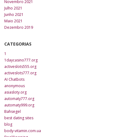
Novembro 2021
Julho 2021
Junho 2021
Maio 2021
Dezembro 2019
CATEGORIAS
1
1daycasino777.org
activeslots555.org
activeslots777.org
AI Chatbots
anonymous
asiasloty.org
automaty777.org
automaty999.org
Bahsegel
best dating sites
blog
body-vitamin.com.ua