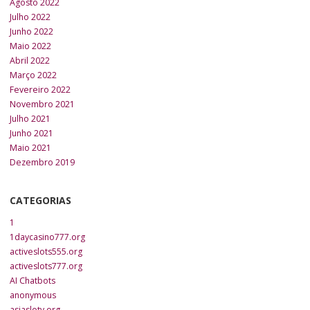
Agosto 2022
Julho 2022
Junho 2022
Maio 2022
Abril 2022
Março 2022
Fevereiro 2022
Novembro 2021
Julho 2021
Junho 2021
Maio 2021
Dezembro 2019
CATEGORIAS
1
1daycasino777.org
activeslots555.org
activeslots777.org
AI Chatbots
anonymous
asiasloty.org