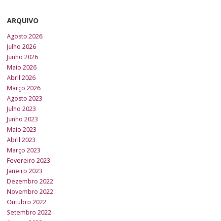
ARQUIVO
Agosto 2026
Julho 2026
Junho 2026
Maio 2026
Abril 2026
Março 2026
Agosto 2023
Julho 2023
Junho 2023
Maio 2023
Abril 2023
Março 2023
Fevereiro 2023
Janeiro 2023
Dezembro 2022
Novembro 2022
Outubro 2022
Setembro 2022