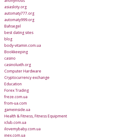
anonymous
asiasloty.org
automaty777.org
automaty999.org
Bahsegel
best dating sites
blog
body-vitamin.com.ua
Bookkeeping
casino
casinoluxth.org
Computer Hardware
Cryptocurrency exchange
Education
Forex Trading
freze.com.ua
from-ua.com
gameinside.ua
Health & Fitness, Fitness Equipment
iclub.com.ua
ilovemybaby.com.ua
inex.com.ua