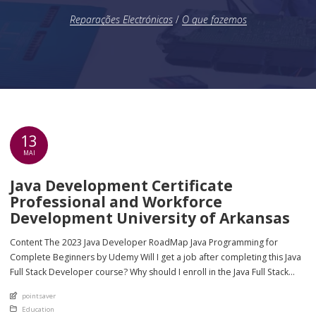
Reparações Electrónicas
/
O que fazemos
13
MAI
Java Development Certificate
Professional and Workforce
Development University of Arkansas
Content The 2023 Java Developer RoadMap Java Programming for
Complete Beginners by Udemy Will I get a job after completing this Java
Full Stack Developer course? Why should I enroll in the Java Full Stack
Developer training course? Fast-track your Full-Stack Learning Hands-on
An article by
pointsaver
sessions are available for these https://remotemode.net/ to get a better
Posted in
Education