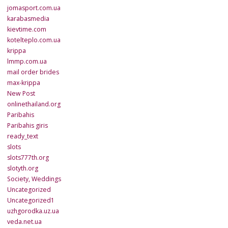
jomasport.com.ua
karabasmedia
kievtime.com
kotelteplo.com.ua
krippa
lmmp.com.ua
mail order brides
max-krippa
New Post
onlinethailand.org
Paribahis
Paribahis giris
ready_text
slots
slots777th.org
slotyth.org
Society, Weddings
Uncategorized
Uncategorized1
uzhgorodka.uz.ua
veda.net.ua