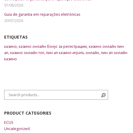
01/08/2026
Guia de garantia em reparações eletrónicas
30/07/2026
ETIQUETAS
казино
,
казино онлайн бонус за регистрацию
,
казино онлайн пин
ап
,
казино онлайн топ
,
пин ап казино играть онлайн
,
пин ап онлайн
казино
Search for:
Search
PRODUCT CATEGORIES
ECUS
Uncategorized