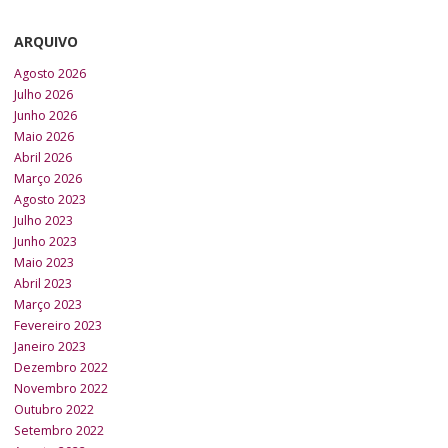
ARQUIVO
Agosto 2026
Julho 2026
Junho 2026
Maio 2026
Abril 2026
Março 2026
Agosto 2023
Julho 2023
Junho 2023
Maio 2023
Abril 2023
Março 2023
Fevereiro 2023
Janeiro 2023
Dezembro 2022
Novembro 2022
Outubro 2022
Setembro 2022