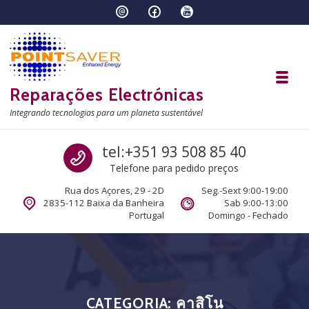
Skip to navigation
Skip to content
Toggl
Reparações Electrónicas
Integrando tecnologias para um planeta sustentável
Call us
tel:+351 93 508 85 40
Telefone para pedido preços
Rua dos Açores, 29 - 2D
Seg.-Sext 9:00-19:00
2835-112 Baixa da Banheira
Sab 9:00-13:00
Portugal
Domingo - Fechado
CATEGORIA:
คาสิโน