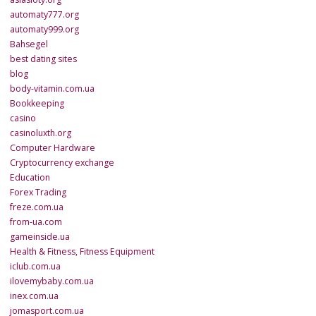
automaty777.org
automaty999.org
Bahsegel
best dating sites
blog
body-vitamin.com.ua
Bookkeeping
casino
casinoluxth.org
Computer Hardware
Cryptocurrency exchange
Education
Forex Trading
freze.com.ua
from-ua.com
gameinside.ua
Health & Fitness, Fitness Equipment
iclub.com.ua
ilovemybaby.com.ua
inex.com.ua
jomasport.com.ua