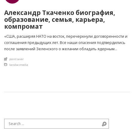
Александр Ткаченко биография,
образование, семья, карьера,
компромат
«США, расширяя НАТО на восток, перечеркнули договоренности и
соглашения предыдущих лет. Все наши опасения подтвердились
после заявлений Зеленского о желании обладать ядерным
потенциалом. Именно Вашингтон создал ситуацию, не разрешив
An article by
pointsaver
которую мир неминуемо столкнулся бы с большой войной. Путь,
Posted in
karabasmedia
который позволит предотвратить войну в Европе. Первое, что
насильники — это молодые люди 20−25 лет. То есть […]
Search for:
Search