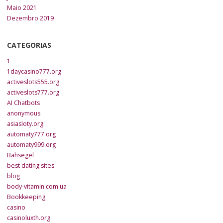
Maio 2021
Dezembro 2019
CATEGORIAS
1
1daycasino777.org
activeslots555.org
activeslots777.org
AI Chatbots
anonymous
asiasloty.org
automaty777.org
automaty999.org
Bahsegel
best dating sites
blog
body-vitamin.com.ua
Bookkeeping
casino
casinoluxth.org