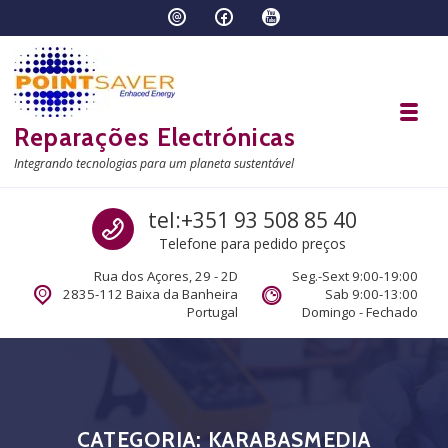
Skip to navigation
Skip to content
Toggl
Reparações Electrónicas
Integrando tecnologias para um planeta sustentável
Call us
tel:+351 93 508 85 40
Telefone para pedido preços
Rua dos Açores, 29 - 2D
Seg.-Sext 9:00-19:00
2835-112 Baixa da Banheira
Sab 9:00-13:00
Portugal
Domingo - Fechado
CATEGORIA:
KARABASMEDIA