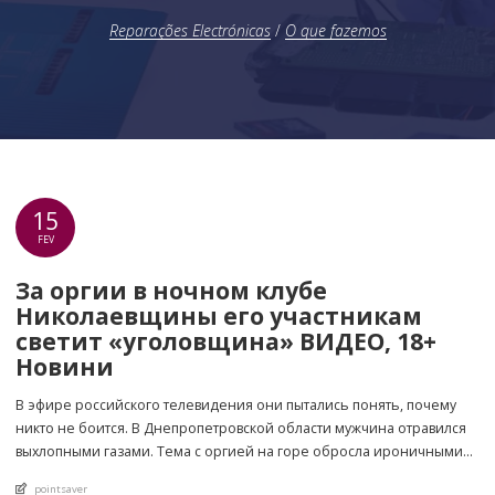
Reparações Electrónicas
/
O que fazemos
15
FEV
За оргии в ночном клубе
Николаевщины его участникам
светит «уголовщина» ВИДЕО, 18+
Новини
В эфире российского телевидения они пытались понять, почему
никто не боится. В Днепропетровской области мужчина отравился
выхлопными газами. Тема с оргией на горе обросла ироничными
дискуссиями в соцсетях, планами о встречах. Даже известные люди
An article by
pointsaver