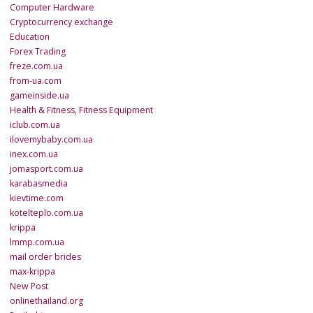
Computer Hardware
Cryptocurrency exchange
Education
Forex Trading
freze.com.ua
from-ua.com
gameinside.ua
Health & Fitness, Fitness Equipment
iclub.com.ua
ilovemybaby.com.ua
inex.com.ua
jomasport.com.ua
karabasmedia
kievtime.com
kotelteplo.com.ua
krippa
lmmp.com.ua
mail order brides
max-krippa
New Post
onlinethailand.org