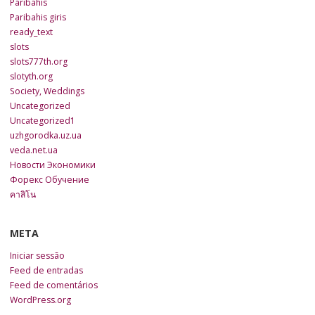
Paribahis
Paribahis giris
ready_text
slots
slots777th.org
slotyth.org
Society, Weddings
Uncategorized
Uncategorized1
uzhgorodka.uz.ua
veda.net.ua
Новости Экономики
Форекс Обучение
คาสิโน
META
Iniciar sessão
Feed de entradas
Feed de comentários
WordPress.org