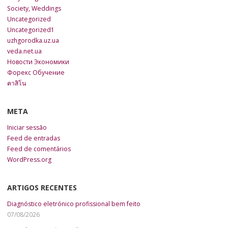
Society, Weddings
Uncategorized
Uncategorized1
uzhgorodka.uz.ua
veda.net.ua
Новости Экономики
Форекс Обучение
คาสิโน
META
Iniciar sessão
Feed de entradas
Feed de comentários
WordPress.org
ARTIGOS RECENTES
Diagnóstico eletrónico profissional bem feito
07/08/2026