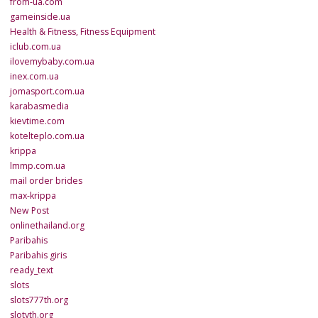
from-ua.com
gameinside.ua
Health & Fitness, Fitness Equipment
iclub.com.ua
ilovemybaby.com.ua
inex.com.ua
jomasport.com.ua
karabasmedia
kievtime.com
kotelteplo.com.ua
krippa
lmmp.com.ua
mail order brides
max-krippa
New Post
onlinethailand.org
Paribahis
Paribahis giris
ready_text
slots
slots777th.org
slotyth.org