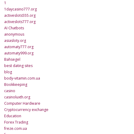
1
1daycasino777.org
activeslots555.org
activeslots777.org
AI Chatbots
anonymous
asiasloty.org
automaty777.org
automaty999.org
Bahsegel
best dating sites
blog
body-vitamin.com.ua
Bookkeeping
casino
casinoluxth.org
Computer Hardware
Cryptocurrency exchange
Education
Forex Trading
freze.com.ua