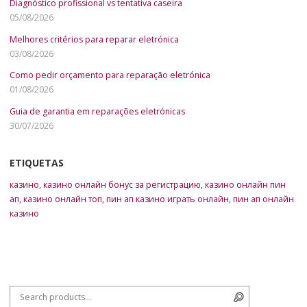
Diagnóstico profissional vs tentativa caseira
05/08/2026
Melhores critérios para reparar eletrónica
03/08/2026
Como pedir orçamento para reparação eletrónica
01/08/2026
Guia de garantia em reparações eletrónicas
30/07/2026
ETIQUETAS
казино
,
казино онлайн бонус за регистрацию
,
казино онлайн пин
ап
,
казино онлайн топ
,
пин ап казино играть онлайн
,
пин ап онлайн
казино
Search for:
Search