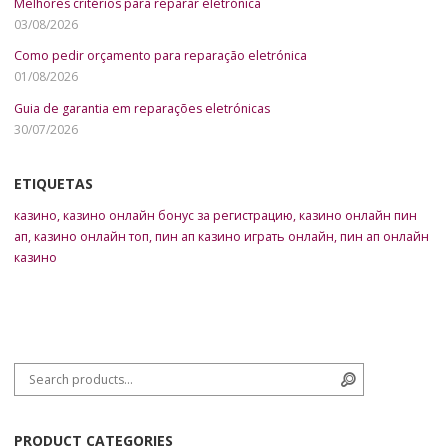
Melhores critérios para reparar eletrónica
03/08/2026
Como pedir orçamento para reparação eletrónica
01/08/2026
Guia de garantia em reparações eletrónicas
30/07/2026
ETIQUETAS
казино
,
казино онлайн бонус за регистрацию
,
казино онлайн пин
ап
,
казино онлайн топ
,
пин ап казино играть онлайн
,
пин ап онлайн
казино
Search for:
Search
PRODUCT CATEGORIES