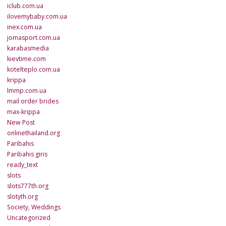
iclub.com.ua
ilovemybaby.com.ua
inex.com.ua
jomasport.com.ua
karabasmedia
kievtime.com
kotelteplo.com.ua
krippa
lmmp.com.ua
mail order brides
max-krippa
New Post
onlinethailand.org
Paribahis
Paribahis giris
ready_text
slots
slots777th.org
slotyth.org
Society, Weddings
Uncategorized