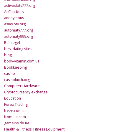
activeslots777.org
AI Chatbots
anonymous
asiasloty.org
automaty777.org
automaty999.org
Bahsegel
best dating sites
blog
body-vitamin.com.ua
Bookkeeping
casino
casinoluxth.org
Computer Hardware
Cryptocurrency exchange
Education
Forex Trading
freze.com.ua
from-ua.com
gameinside.ua
Health & Fitness, Fitness Equipment