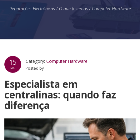
Reparações Electrónicas
/
O que fazemos
/
Computer Hardware
15
Category:
Computer Hardware
Posted by
MAI
Especialista em
centralinas: quando faz
diferença