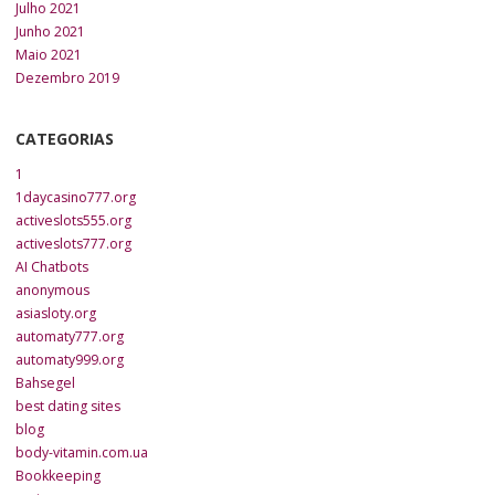
Julho 2021
Junho 2021
Maio 2021
Dezembro 2019
CATEGORIAS
1
1daycasino777.org
activeslots555.org
activeslots777.org
AI Chatbots
anonymous
asiasloty.org
automaty777.org
automaty999.org
Bahsegel
best dating sites
blog
body-vitamin.com.ua
Bookkeeping