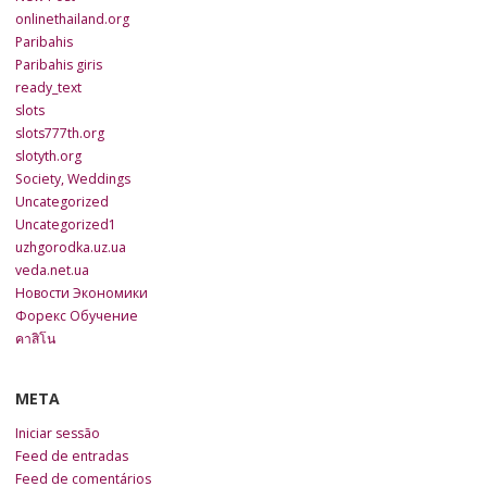
onlinethailand.org
Paribahis
Paribahis giris
ready_text
slots
slots777th.org
slotyth.org
Society, Weddings
Uncategorized
Uncategorized1
uzhgorodka.uz.ua
veda.net.ua
Новости Экономики
Форекс Обучение
คาสิโน
META
Iniciar sessão
Feed de entradas
Feed de comentários