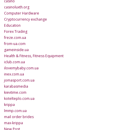
casino
casinoluxth.org
Computer Hardware
Cryptocurrency exchange
Education
Forex Trading
freze.com.ua
from-ua.com
gameinside.ua
Health & Fitness, Fitness Equipment
iclub.com.ua
ilovemybaby.com.ua
inex.com.ua
jomasport.com.ua
karabasmedia
kievtime.com
kotelteplo.com.ua
krippa
lmmp.com.ua
mail order brides
max-krippa
New Post