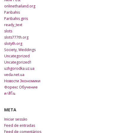
onlinethailand.org
Paribahis
Paribahis giris
ready_text
slots
slots777th.org
slotyth.org
Society, Weddings
Uncategorized
Uncategorized1
uzhgorodka.uz.ua
veda.net.ua
Новости Экономики
Форекс Обучение
คาสิโน
META
Iniciar sessão
Feed de entradas
Feed de comentários