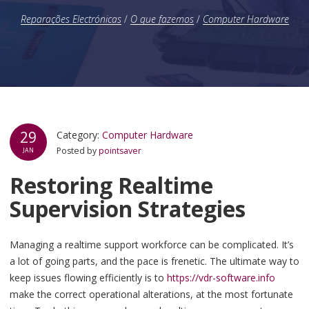
Reparações Electrónicas
/
O que fazemos
/
Computer Hardware
29
Category:
Computer Hardware
Posted by
pointsaver
JAN
Restoring Realtime
Supervision Strategies
Managing a realtime support workforce can be complicated. It’s
a lot of going parts, and the pace is frenetic. The ultimate way to
keep issues flowing efficiently is to
https://vdr-software.info
make the correct operational alterations, at the most fortunate