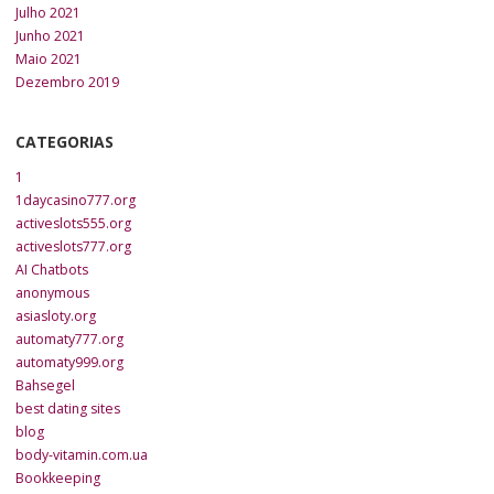
Julho 2021
Junho 2021
Maio 2021
Dezembro 2019
CATEGORIAS
1
1daycasino777.org
activeslots555.org
activeslots777.org
AI Chatbots
anonymous
asiasloty.org
automaty777.org
automaty999.org
Bahsegel
best dating sites
blog
body-vitamin.com.ua
Bookkeeping