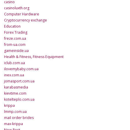
casino
casinoluxth.org
Computer Hardware
Cryptocurrency exchange
Education
Forex Trading
freze.com.ua
from-ua.com
gameinside.ua
Health & Fitness, Fitness Equipment
iclub.com.ua
ilovemybaby.com.ua
inex.com.ua
jomasport.com.ua
karabasmedia
kievtime.com
kotelteplo.com.ua
krippa
lmmp.com.ua
mail order brides
max-krippa
New Post