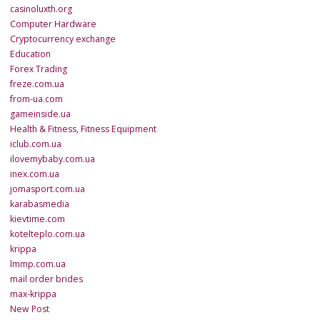
casinoluxth.org
Computer Hardware
Cryptocurrency exchange
Education
Forex Trading
freze.com.ua
from-ua.com
gameinside.ua
Health & Fitness, Fitness Equipment
iclub.com.ua
ilovemybaby.com.ua
inex.com.ua
jomasport.com.ua
karabasmedia
kievtime.com
kotelteplo.com.ua
krippa
lmmp.com.ua
mail order brides
max-krippa
New Post