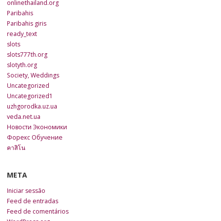
onlinethailand.org
Paribahis
Paribahis giris
ready_text
slots
slots777th.org
slotyth.org
Society, Weddings
Uncategorized
Uncategorized1
uzhgorodka.uz.ua
veda.net.ua
Новости Экономики
Форекс Обучение
คาสิโน
META
Iniciar sessão
Feed de entradas
Feed de comentários