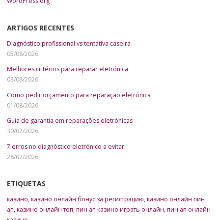
WordPress.org
ARTIGOS RECENTES
Diagnóstico profissional vs tentativa caseira
05/08/2026
Melhores critérios para reparar eletrónica
03/08/2026
Como pedir orçamento para reparação eletrónica
01/08/2026
Guia de garantia em reparações eletrónicas
30/07/2026
7 erros no diagnóstico eletrónico a evitar
28/07/2026
ETIQUETAS
казино
,
казино онлайн бонус за регистрацию
,
казино онлайн пин
ап
,
казино онлайн топ
,
пин ап казино играть онлайн
,
пин ап онлайн
казино