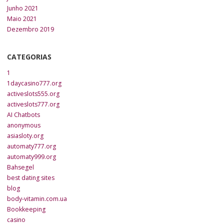
Junho 2021
Maio 2021
Dezembro 2019
CATEGORIAS
1
1daycasino777.org
activeslots555.org
activeslots777.org
AI Chatbots
anonymous
asiasloty.org
automaty777.org
automaty999.org
Bahsegel
best dating sites
blog
body-vitamin.com.ua
Bookkeeping
casino