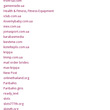
from-ua.com
gameinside.ua
Health & Fitness, Fitness Equipment
iclub.com.ua
ilovemybaby.com.ua
inex.com.ua
jomasport.com.ua
karabasmedia
kievtime.com
kotelteplo.com.ua
krippa
lmmp.com.ua
mail order brides
max-krippa
New Post
onlinethailand.org
Paribahis
Paribahis giris
ready_text
slots
slots777th.org
slotyth.org