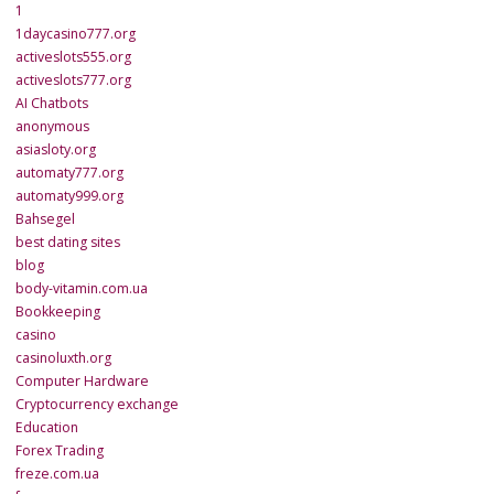
1
1daycasino777.org
activeslots555.org
activeslots777.org
AI Chatbots
anonymous
asiasloty.org
automaty777.org
automaty999.org
Bahsegel
best dating sites
blog
body-vitamin.com.ua
Bookkeeping
casino
casinoluxth.org
Computer Hardware
Cryptocurrency exchange
Education
Forex Trading
freze.com.ua