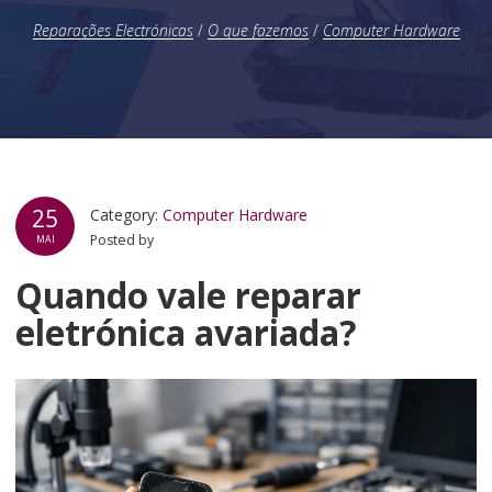
Reparações Electrónicas
/
O que fazemos
/
Computer Hardware
25
Category:
Computer Hardware
Posted by
MAI
Quando vale reparar
eletrónica avariada?