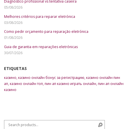
Diagnóstico profissional vs tentativa caseira
05/08/2026
Melhores critérios para reparar eletrónica
03/08/2026
Como pedir orçamento para reparação eletrónica
01/08/2026
Guia de garantia em reparações eletrónicas
30/07/2026
ETIQUETAS
казино
,
казино онлайн бонус за регистрацию
,
казино онлайн пин
ап
,
казино онлайн топ
,
пин ап казино играть онлайн
,
пин ап онлайн
казино
Search for:
Search