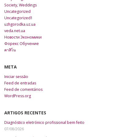
Society, Weddings
Uncategorized
Uncategorized1
uzhgorodka.uz.ua
veda.net.ua
Новости Экономики
Форекс Обучение
คาสิโน
META
Iniciar sessão
Feed de entradas
Feed de comentários
WordPress.org
ARTIGOS RECENTES
Diagnóstico eletrónico profissional bem feito
07/08/2026