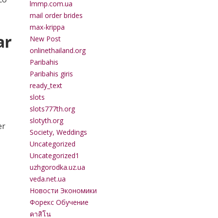
lmmp.com.ua
mail order brides
max-krippa
ar
New Post
onlinethailand.org
Paribahis
Paribahis giris
ready_text
slots
slots777th.org
slotyth.org
er
Society, Weddings
Uncategorized
Uncategorized1
uzhgorodka.uz.ua
veda.net.ua
Новости Экономики
Форекс Обучение
คาสิโน