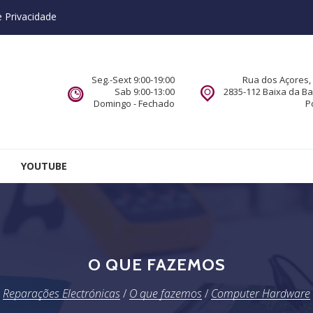
e Privacidade
Seg.-Sext 9:00-19:00
Rua dos Açores, 
Sab 9:00-13:00
2835-112 Baixa da B
Domingo - Fechado
P
YOUTUBE
O QUE FAZEMOS
Reparações Electrónicas
/
O que fazemos
/
Computer Hardware