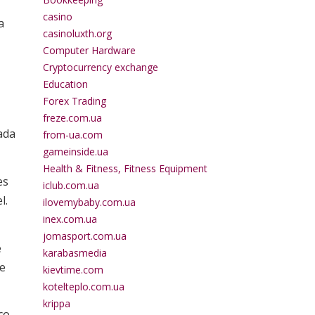
casino
a
casinoluxth.org
Computer Hardware
Cryptocurrency exchange
Education
Forex Trading
freze.com.ua
ada
from-ua.com
gameinside.ua
Health & Fitness, Fitness Equipment
es
iclub.com.ua
l.
ilovemybaby.com.ua
inex.com.ua
jomasport.com.ua
e
karabasmedia
te
kievtime.com
kotelteplo.com.ua
krippa
co