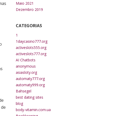
omas
Maio 2021
Dezembro 2019
CATEGORIAS
1
1daycasino777.org
o
activeslots555.org
activeslots777.org
AI Chatbots
anonymous
as
asiasloty.org
automaty777.org
automaty999.org
Bahsegel
best dating sites
de
blog
 de
body-vitamin.com.ua
Bookkeeping