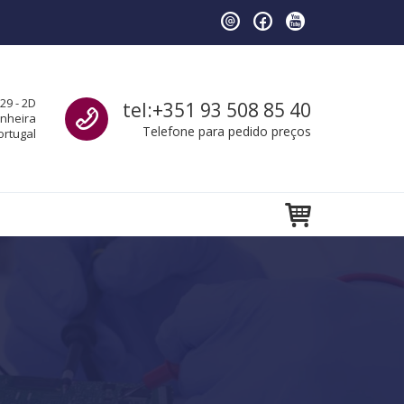
Call us
29 - 2D
tel:+351 93 508 85 40
anheira
Telefone para pedido preços
ortugal