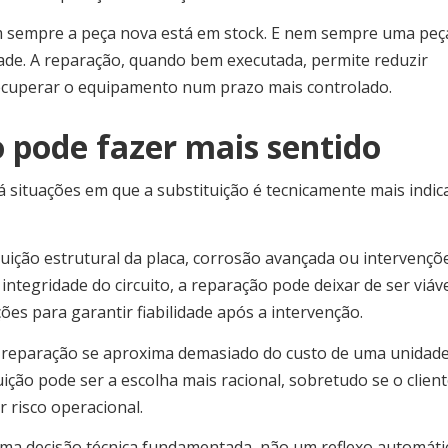
em sempre a peça nova está em stock. E nem sempre uma peç
ade. A reparação, quando bem executada, permite reduzir
ecuperar o equipamento num prazo mais controlado.
 pode fazer mais sentido
 situações em que a substituição é tecnicamente mais indic
uição estrutural da placa, corrosão avançada ou intervençõ
egridade do circuito, a reparação pode deixar de ser viáve
es para garantir fiabilidade após a intervenção.
reparação se aproxima demasiado do custo de uma unidad
uição pode ser a escolha mais racional, sobretudo se o clien
 risco operacional.
r uma decisão técnica fundamentada, não um reflexo automáti