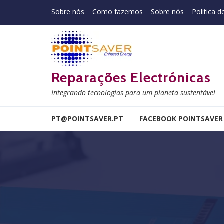
Skip to navigation
Skip to content
Sobre nós
Como fazemos
Sobre nós
Politica d
Reparações Electrónicas
Integrando tecnologias para um planeta sustentável
PT@POINTSAVER.PT
FACEBOOK POINTSAVER