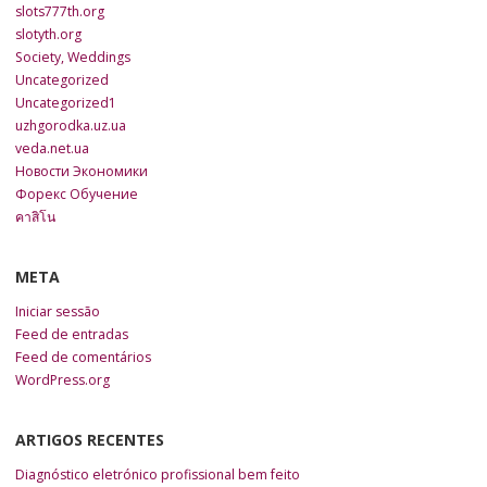
slots777th.org
slotyth.org
Society, Weddings
Uncategorized
Uncategorized1
uzhgorodka.uz.ua
veda.net.ua
Новости Экономики
Форекс Обучение
คาสิโน
META
Iniciar sessão
Feed de entradas
Feed de comentários
WordPress.org
ARTIGOS RECENTES
Diagnóstico eletrónico profissional bem feito