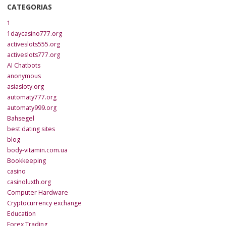
CATEGORIAS
1
1daycasino777.org
activeslots555.org
activeslots777.org
AI Chatbots
anonymous
asiasloty.org
automaty777.org
automaty999.org
Bahsegel
best dating sites
blog
body-vitamin.com.ua
Bookkeeping
casino
casinoluxth.org
Computer Hardware
Cryptocurrency exchange
Education
Forex Trading