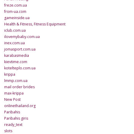
freze.com.ua
from-ua.com
gameinside.ua
Health & Fitness, Fitness Equipment
iclub.com.ua
ilovemybaby.com.ua
inex.com.ua
jomasport.com.ua
karabasmedia
kievtime.com
kotelteplo.com.ua
krippa
lmmp.com.ua
mail order brides
max-krippa
New Post
onlinethailand.org
Paribahis
Paribahis giris
ready_text
slots