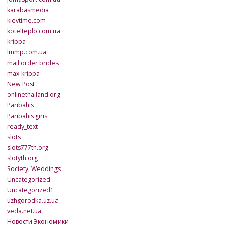
karabasmedia
kievtime.com
kotelteplo.com.ua
krippa
lmmp.com.ua
mail order brides
max-krippa
New Post
onlinethailand.org
Paribahis
Paribahis giris
ready_text
slots
slots777th.org
slotyth.org
Society, Weddings
Uncategorized
Uncategorized1
uzhgorodka.uz.ua
veda.net.ua
Новости Экономики