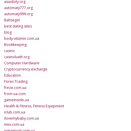
asiasloty.org
automaty777.org
automaty999.org
Bahsegel
best dating sites
blog
body-vitamin.com.ua
Bookkeeping
casino
casinoluxth.org
Computer Hardware
Cryptocurrency exchange
Education
Forex Trading
freze.com.ua
from-ua.com
gameinside.ua
Health & Fitness, Fitness Equipment
iclub.com.ua
ilovemybaby.com.ua
inex.com.ua
jomasport.com.ua