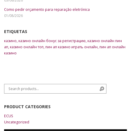
03/08/2026
Como pedir orçamento para reparação eletrónica
01/08/2026
ETIQUETAS
казино
,
казино онлайн бонус за регистрацию
,
казино онлайн пин
ап
,
казино онлайн топ
,
пин ап казино играть онлайн
,
пин ап онлайн
казино
Search for:
Search
PRODUCT CATEGORIES
ECUS
Uncategorized