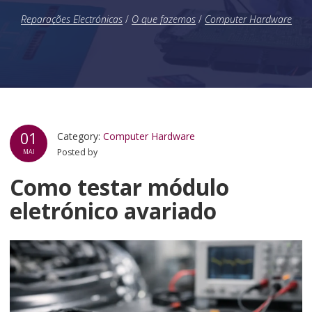
Reparações Electrónicas
/
O que fazemos
/
Computer Hardware
01
Category:
Computer Hardware
Posted by
MAI
Como testar módulo
eletrónico avariado