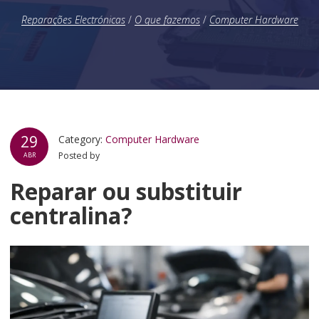
Reparações Electrónicas
/
O que fazemos
/
Computer Hardware
29
Category:
Computer Hardware
Posted by
ABR
Reparar ou substituir
centralina?