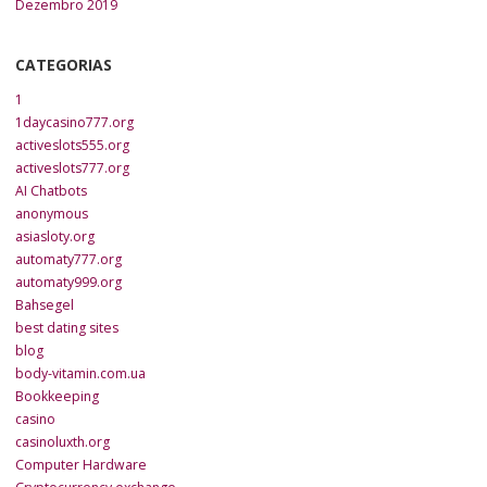
Dezembro 2019
CATEGORIAS
1
1daycasino777.org
activeslots555.org
activeslots777.org
AI Chatbots
anonymous
asiasloty.org
automaty777.org
automaty999.org
Bahsegel
best dating sites
blog
body-vitamin.com.ua
Bookkeeping
casino
casinoluxth.org
Computer Hardware