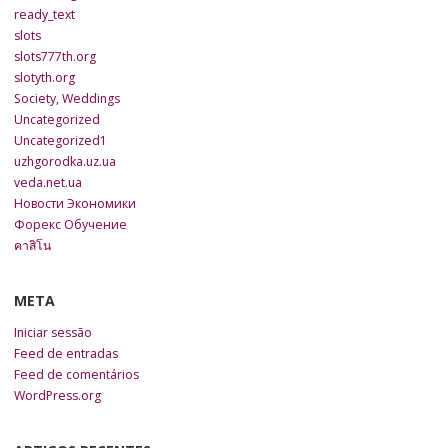
ready_text
slots
slots777th.org
slotyth.org
Society, Weddings
Uncategorized
Uncategorized1
uzhgorodka.uz.ua
veda.net.ua
Новости Экономики
Форекс Обучение
คาสิโน
META
Iniciar sessão
Feed de entradas
Feed de comentários
WordPress.org