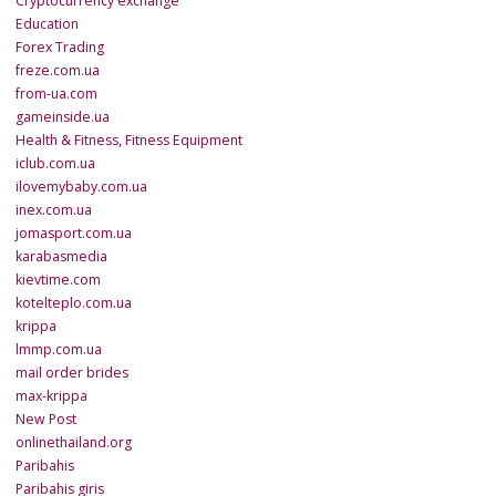
Cryptocurrency exchange
Education
Forex Trading
freze.com.ua
from-ua.com
gameinside.ua
Health & Fitness, Fitness Equipment
iclub.com.ua
ilovemybaby.com.ua
inex.com.ua
jomasport.com.ua
karabasmedia
kievtime.com
kotelteplo.com.ua
krippa
lmmp.com.ua
mail order brides
max-krippa
New Post
onlinethailand.org
Paribahis
Paribahis giris