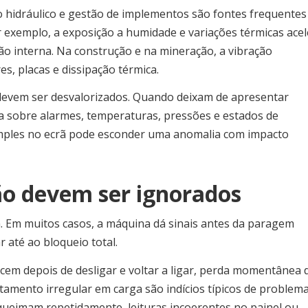
hidráulico e gestão de implementos são fontes frequentes
or exemplo, a exposição a humidade e variações térmicas ace
o interna. Na construção e na mineração, a vibração
s, placas e dissipação térmica.
devem ser desvalorizados. Quando deixam de apresentar
ia sobre alarmes, temperaturas, pressões e estados de
mples no ecrã pode esconder uma anomalia com impacto
não devem ser ignorados
. Em muitos casos, a máquina dá sinais antes da paragem
 até ao bloqueio total.
cem depois de desligar e voltar a ligar, perda momentânea 
amento irregular em carga são indícios típicos de problem
 queimam repetidamente, leituras incoerentes no painel ou