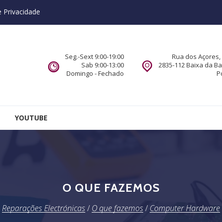
e Privacidade
Seg.-Sext 9:00-19:00
Rua dos Açores, 
Sab 9:00-13:00
2835-112 Baixa da B
Domingo - Fechado
P
YOUTUBE
O QUE FAZEMOS
Reparações Electrónicas
/
O que fazemos
/
Computer Hardware