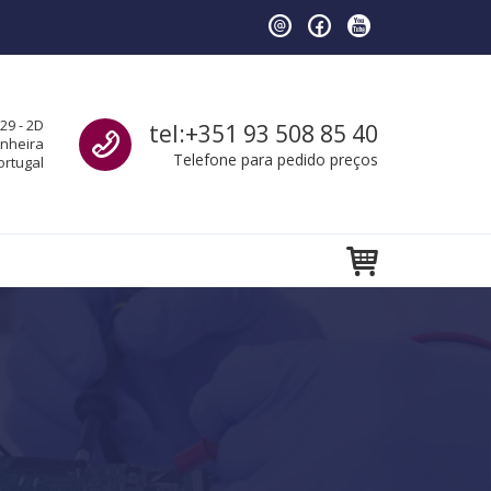
Call us
29 - 2D
tel:+351 93 508 85 40
anheira
Telefone para pedido preços
ortugal