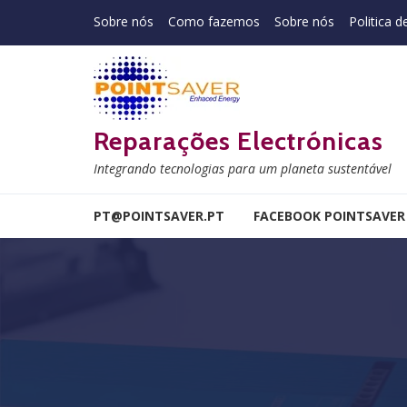
Skip to navigation
Skip to content
Sobre nós
Como fazemos
Sobre nós
Politica d
Reparações Electrónicas
Integrando tecnologias para um planeta sustentável
PT@POINTSAVER.PT
FACEBOOK POINTSAVER