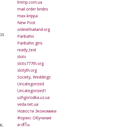
lmmp.com.ua
mail order brides
max-krippa
New Post
onlinethailand.org
os
Paribahis
Paribahis giris
ready_text
slots
slots777th.org
slotyth.org
Society, Weddings
Uncategorized
Uncategorized1
uzhgorodka.uz.ua
veda.net.ua
Новости Экономики
Форекс Обучение
e,
คาสิโน