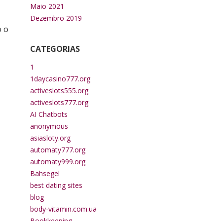
Maio 2021
Dezembro 2019
o o
CATEGORIAS
1
1daycasino777.org
activeslots555.org
activeslots777.org
AI Chatbots
anonymous
asiasloty.org
automaty777.org
automaty999.org
Bahsegel
best dating sites
blog
body-vitamin.com.ua
Bookkeeping