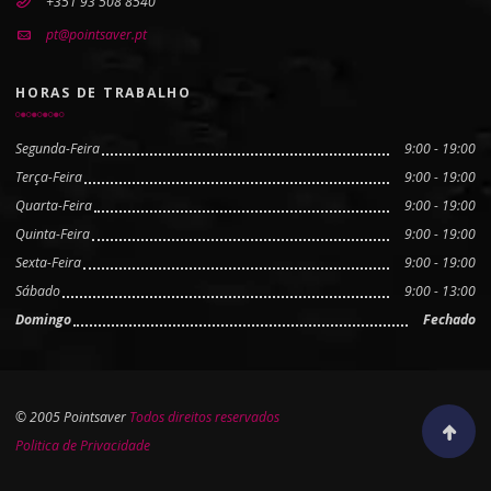
+351 93 508 8540
pt@pointsaver.pt
HORAS DE TRABALHO
Segunda-Feira
9:00 - 19:00
Terça-Feira
9:00 - 19:00
Quarta-Feira
9:00 - 19:00
Quinta-Feira
9:00 - 19:00
Sexta-Feira
9:00 - 19:00
Sábado
9:00 - 13:00
Domingo
Fechado
© 2005 Pointsaver
Todos direitos reservados
Scroll to
Politica de Privacidade