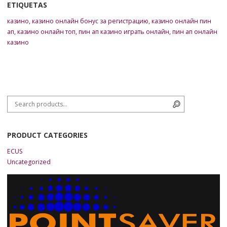
ETIQUETAS
казино
,
казино онлайн бонус за регистрацию
,
казино онлайн пин
ап
,
казино онлайн топ
,
пин ап казино играть онлайн
,
пин ап онлайн
казино
Search for:
Search
PRODUCT CATEGORIES
ECUS
Uncategorized