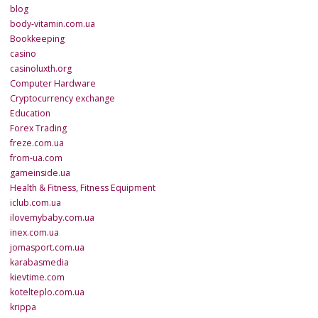
blog
body-vitamin.com.ua
Bookkeeping
casino
casinoluxth.org
Computer Hardware
Cryptocurrency exchange
Education
Forex Trading
freze.com.ua
from-ua.com
gameinside.ua
Health & Fitness, Fitness Equipment
iclub.com.ua
ilovemybaby.com.ua
inex.com.ua
jomasport.com.ua
karabasmedia
kievtime.com
kotelteplo.com.ua
krippa