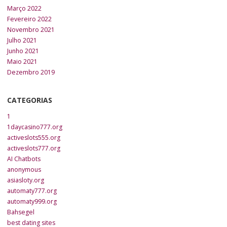
Março 2022
Fevereiro 2022
Novembro 2021
Julho 2021
Junho 2021
Maio 2021
Dezembro 2019
CATEGORIAS
1
1daycasino777.org
activeslots555.org
activeslots777.org
AI Chatbots
anonymous
asiasloty.org
automaty777.org
automaty999.org
Bahsegel
best dating sites