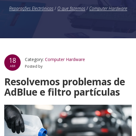
Reparações Electrónicas
/
O que fazemos
/
Computer Hardware
18
Category:
Computer Hardware
Posted by
ABR
Resolvemos problemas de
AdBlue e filtro partículas