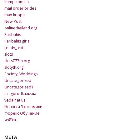
lmmp.com.ua
mail order brides
max-krippa
New Post
onlinethailand.org
Paribahis
Paribahis giris
ready_text
slots
slots777th.org
slotyth.org
Society, Weddings
Uncategorized
Uncategorized1
uzhgorodka.uz.ua
veda.net.ua
Новости Экономики
Форекс Обучение
คาสิโน
META