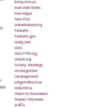
lmmp.com.ua
mail order brides
max-krippa
New Post
onlinethailand.org
ão
Paribahis
Paribahis giris
ready_text
slots
slots777th.org
slotyth.org
Society, Weddings
Uncategorized
Uncategorized1
m
uzhgorodka.uz.ua
ada
veda.net.ua
Новости Экономики
Форекс Обучение
คาสิโน