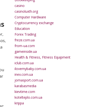
casino
casinoluxth.org
Computer Hardware
as
Cryptocurrency exchange
Education
r,
Forex Trading
freze.com.ua
sos,
from-ua.com
ta
gameinside.ua
Health & Fitness, Fitness Equipment
iclub.com.ua
ilovemybaby.com.ua
 ou
inex.com.ua
ar
jomasport.com.ua
karabasmedia
kievtime.com
kotelteplo.com.ua
krippa
az