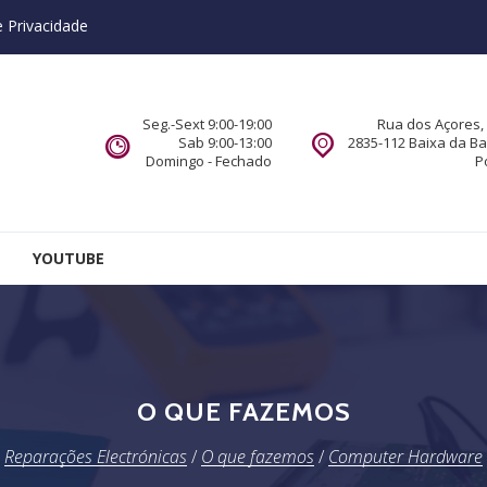
e Privacidade
Seg.-Sext 9:00-19:00
Rua dos Açores, 
Sab 9:00-13:00
2835-112 Baixa da B
Domingo - Fechado
P
YOUTUBE
O QUE FAZEMOS
Reparações Electrónicas
/
O que fazemos
/
Computer Hardware