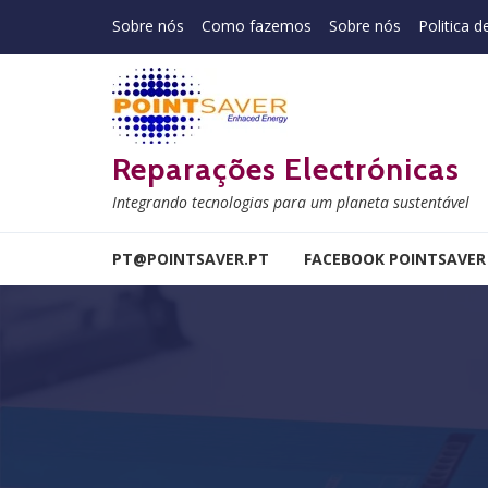
Skip to navigation
Skip to content
Sobre nós
Como fazemos
Sobre nós
Politica d
Reparações Electrónicas
Integrando tecnologias para um planeta sustentável
PT@POINTSAVER.PT
FACEBOOK POINTSAVER