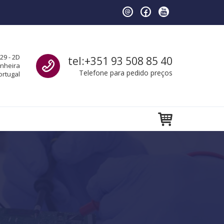
Call us
29 - 2D
tel:+351 93 508 85 40
anheira
Telefone para pedido preços
ortugal