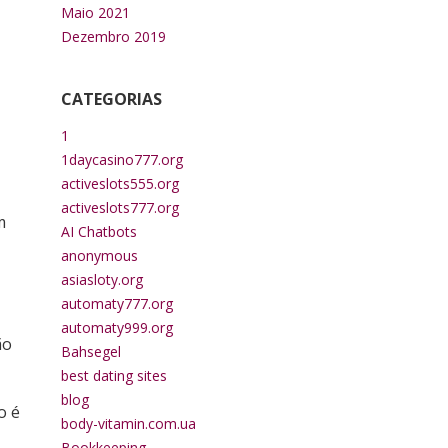
Maio 2021
Dezembro 2019
CATEGORIAS
1
1daycasino777.org
activeslots555.org
activeslots777.org
m
AI Chatbots
anonymous
asiasloty.org
automaty777.org
automaty999.org
ão
Bahsegel
best dating sites
blog
o é
body-vitamin.com.ua
Bookkeeping