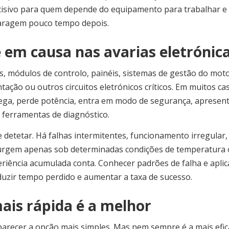
ecisivo para quem depende do equipamento para trabalhar e
paragem pouco tempo depois.
em causa nas avarias eletrónic
s, módulos de controlo, painéis, sistemas de gestão do moto
ação ou outros circuitos eletrónicos críticos. Em muitos ca
ega, perde potência, entra em modo de segurança, apresen
 ferramentas de diagnóstico.
e detetar. Há falhas intermitentes, funcionamento irregular,
urgem apenas sob determinadas condições de temperatura
eriência acumulada conta. Conhecer padrões de falha e aplic
eduzir tempo perdido e aumentar a taxa de sucesso.
is rápida é a melhor
parecer a opção mais simples. Mas nem sempre é a mais efic