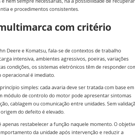
 e nem sempre necessárias, há a possibilidade de recuperar
antia e procedimentos consistentes.
multimarca com critério
hn Deere e Komatsu, fala-se de contextos de trabalho
carga intensiva, ambientes agressivos, poeiras, variações
stas condições, os sistemas eletrónicos têm de responder co
 operacional é imediato.
incípio simples: cada avaria deve ser tratada com base em
um módulo de controlo do motor pode apresentar sintomas
ção, cablagem ou comunicação entre unidades. Sem validaç
a origem do defeito é elevado.
é apenas restabelecer a função naquele momento. O objetiv
o comportamento da unidade após intervenção e reduzir a