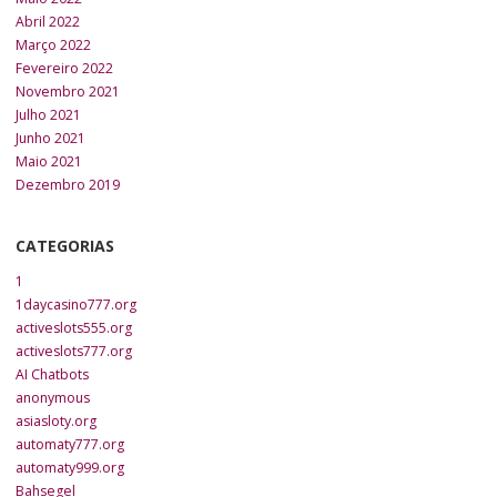
Abril 2022
Março 2022
Fevereiro 2022
Novembro 2021
Julho 2021
Junho 2021
Maio 2021
Dezembro 2019
CATEGORIAS
1
1daycasino777.org
activeslots555.org
activeslots777.org
AI Chatbots
anonymous
asiasloty.org
automaty777.org
automaty999.org
Bahsegel