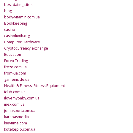
best dating sites
blog
body-vitamin.com.ua
Bookkeeping
casino
casinoluxth.org
Computer Hardware
Cryptocurrency exchange
Education
Forex Trading
freze.com.ua
from-ua.com
gameinside.ua
Health & Fitness, Fitness Equipment
iclub.com.ua
ilovemybaby.com.ua
inex.com.ua
jomasport.com.ua
karabasmedia
kievtime.com
kotelteplo.com.ua