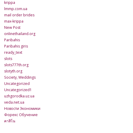
krippa
lmmp.com.ua
mail order brides
max-krippa
New Post
onlinethailand.org
Paribahis
Paribahis giris
ready_text
slots
slots777th.org
slotyth.org
Society, Weddings
Uncategorized
Uncategorized1
uzhgorodka.uz.ua
veda.net.ua
Новости Экономики
Форекс Обучение
คาสิโน