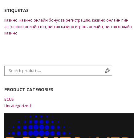
ETIQUETAS
казино
,
казино онлайн бонус за регистрацию
,
казино онлайн пин
ап
,
казино онлайн топ
,
пин ап казино играть онлайн
,
пин ап онлайн
казино
Search for:
Search
PRODUCT CATEGORIES
ECUS
Uncategorized