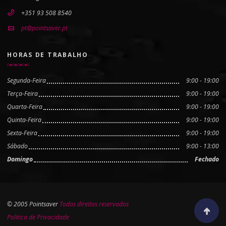
+351 93 508 8540
pt@pointsaver.pt
HORAS DE TRABALHO
Segunda-Feira
9:00 - 19:00
Terça-Feira
9:00 - 19:00
Quarta-Feira
9:00 - 19:00
Quinta-Feira
9:00 - 19:00
Sexta-Feira
9:00 - 19:00
Sábado
9:00 - 13:00
Domingo
Fechado
© 2005 Pointsaver
Todos direitos reservados
Scroll to
Politica de Privacidade