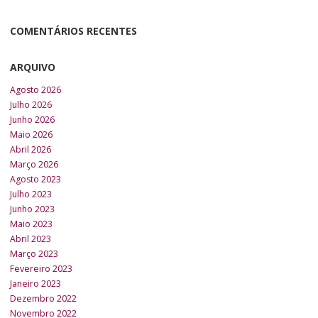
COMENTÁRIOS RECENTES
ARQUIVO
Agosto 2026
Julho 2026
Junho 2026
Maio 2026
Abril 2026
Março 2026
Agosto 2023
Julho 2023
Junho 2023
Maio 2023
Abril 2023
Março 2023
Fevereiro 2023
Janeiro 2023
Dezembro 2022
Novembro 2022