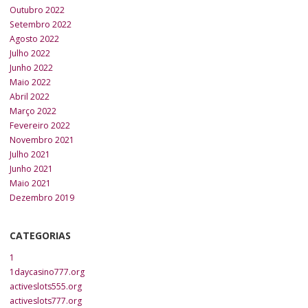
Outubro 2022
Setembro 2022
Agosto 2022
Julho 2022
Junho 2022
Maio 2022
Abril 2022
Março 2022
Fevereiro 2022
Novembro 2021
Julho 2021
Junho 2021
Maio 2021
Dezembro 2019
CATEGORIAS
1
1daycasino777.org
activeslots555.org
activeslots777.org