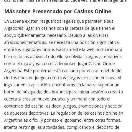
casinos en línea se van asentando cada vez más en la Argentina.
Más sobre Presentado por Casinos Online
En España existen resguardos legales que permiten a sus
jugadores jugar en casinos con la certeza de que tienen el
apoyo gubernamental necesario. Debido a las diversas
atracciones temáticas, se necesita una posición significativa
entre los jugadores online. Básicamente la web no funcionará
bien si no las activas. Todo ello sin olvidar juegos alternativos
como el rasca y gana o el videopoker. Jugar Casino Online
Argentina Este problema está causado por el uso repetido de
ciertos tipos de juego, como los juegos de casino en línea. Al
ingresar en la aplicación, encontrarás en la barra superior un
botón de búsqueda, dos botones para iniciar sesión o crear tu
cuenta si eres un nuevo usuario, y un menú con todo el
contenido del casino, es decir, juegos, promociones y sección
de apuestas deportivas. La regulación de los casinos online en
Argentina es difícil, y por eso el gobierno, entre otras formas,
intenta restringir las actividades, complicando el depósito de