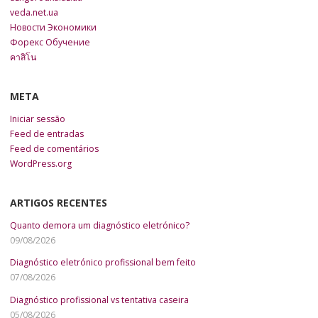
veda.net.ua
Новости Экономики
Форекс Обучение
คาสิโน
META
Iniciar sessão
Feed de entradas
Feed de comentários
WordPress.org
ARTIGOS RECENTES
Quanto demora um diagnóstico eletrónico?
09/08/2026
Diagnóstico eletrónico profissional bem feito
07/08/2026
Diagnóstico profissional vs tentativa caseira
05/08/2026