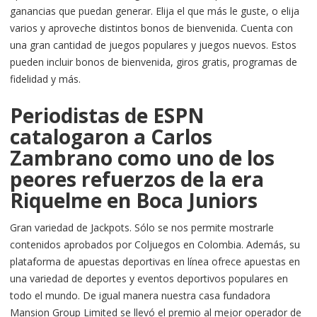
ganancias que puedan generar. Elija el que más le guste, o elija
varios y aproveche distintos bonos de bienvenida. Cuenta con
una gran cantidad de juegos populares y juegos nuevos. Estos
pueden incluir bonos de bienvenida, giros gratis, programas de
fidelidad y más.
Periodistas de ESPN
catalogaron a Carlos
Zambrano como uno de los
peores refuerzos de la era
Riquelme en Boca Juniors
Gran variedad de Jackpots. Sólo se nos permite mostrarle
contenidos aprobados por Coljuegos en Colombia. Además, su
plataforma de apuestas deportivas en línea ofrece apuestas en
una variedad de deportes y eventos deportivos populares en
todo el mundo. De igual manera nuestra casa fundadora
Mansion Group Limited se llevó el premio al mejor operador de