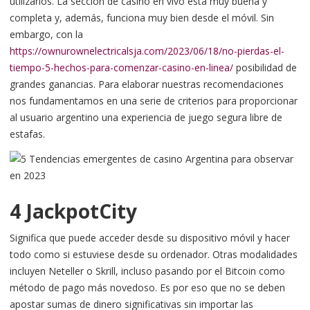
utilizarlos. La sección de casino en vivo está muy buena y
completa y, además, funciona muy bien desde el móvil. Sin
embargo, con la
https://ownurownelectricalsja.com/2023/06/18/no-pierdas-el-
tiempo-5-hechos-para-comenzar-casino-en-linea/
posibilidad de
grandes ganancias. Para elaborar nuestras recomendaciones
nos fundamentamos en una serie de criterios para proporcionar
al usuario argentino una experiencia de juego segura libre de
estafas.
4 JackpotCity
Significa que puede acceder desde su dispositivo móvil y hacer
todo como si estuviese desde su ordenador. Otras modalidades
incluyen Neteller o Skrill, incluso pasando por el Bitcoin como
método de pago más novedoso. Es por eso que no se deben
apostar sumas de dinero significativas sin importar las