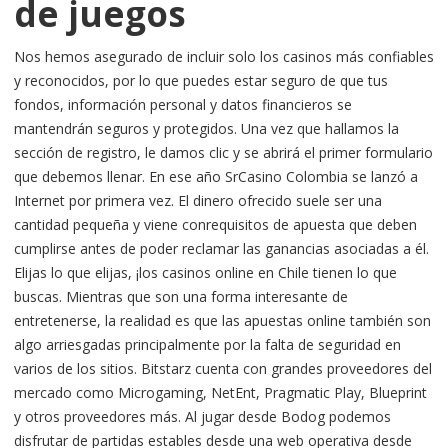
de juegos
Nos hemos asegurado de incluir solo los casinos más confiables
y reconocidos, por lo que puedes estar seguro de que tus
fondos, información personal y datos financieros se
mantendrán seguros y protegidos. Una vez que hallamos la
sección de registro, le damos clic y se abrirá el primer formulario
que debemos llenar. En ese año SrCasino Colombia se lanzó a
Internet por primera vez. El dinero ofrecido suele ser una
cantidad pequeña y viene conrequisitos de apuesta que deben
cumplirse antes de poder reclamar las ganancias asociadas a él.
Elijas lo que elijas, ¡los casinos online en Chile tienen lo que
buscas. Mientras que son una forma interesante de
entretenerse, la realidad es que las apuestas online también son
algo arriesgadas principalmente por la falta de seguridad en
varios de los sitios. Bitstarz cuenta con grandes proveedores del
mercado como Microgaming, NetEnt, Pragmatic Play, Blueprint
y otros proveedores más. Al jugar desde Bodog podemos
disfrutar de partidas estables desde una web operativa desde