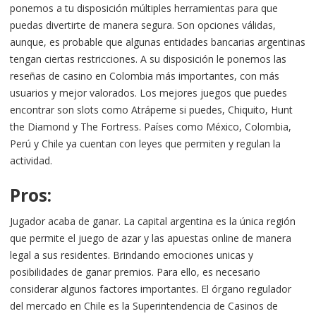
ponemos a tu disposición múltiples herramientas para que
puedas divertirte de manera segura. Son opciones válidas,
aunque, es probable que algunas entidades bancarias argentinas
tengan ciertas restricciones. A su disposición le ponemos las
reseñas de casino en Colombia más importantes, con más
usuarios y mejor valorados. Los mejores juegos que puedes
encontrar son slots como Atrápeme si puedes, Chiquito, Hunt
the Diamond y The Fortress. Países como México, Colombia,
Perú y Chile ya cuentan con leyes que permiten y regulan la
actividad.
Pros:
Jugador acaba de ganar. La capital argentina es la única región
que permite el juego de azar y las apuestas online de manera
legal a sus residentes. Brindando emociones unicas y
posibilidades de ganar premios. Para ello, es necesario
considerar algunos factores importantes. El órgano regulador
del mercado en Chile es la Superintendencia de Casinos de