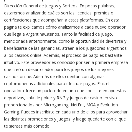
Dirección General de Juegos y Sorteos. En pocas palabras,
estaremos analizando cuáles son las licencias, premios o
certificaciones que acompañan a estas plataformas. En esta
página te explicamos cómo analizamos a cada nuevo operador
que llega a ArgentinaCasinos. Tanto la facilidad de juego,
mencionada anteriormente, como la oportunidad de divertirse y
beneficiarse de las ganancias, atraen a los jugadores argentinos
a los casinos online. Además, el proceso de pago es bastante
intuitivo. Este proveedor es conocido por ser la primera empresa
que creó un desarrollador para los juegos de los mejores
casinos online. Además de ello, cuentan con algunas
criptomonedas adicionales para efectuar pagos. Es», el
operador ofrece un pack todo en uno que consiste en apuestas
deportivas, sala de póker y RNG y juegos de casino en vivo
proporcionados por Microgaming, NetEnt, MGA y Evolution
Gaming. Puedes inscribirte en cada uno de ellos para aprovechar
las distintas promociones y juegos, y luego quedarte con el que
te sientas más cómodo.