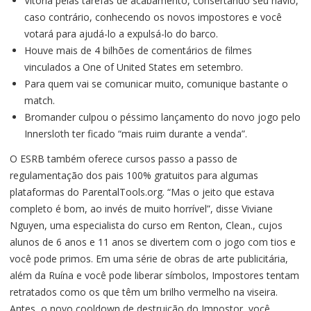
Vitória pelas tarefas de acabamento, consertando seu navio,
caso contrário, conhecendo os novos impostores e você
votará para ajudá-lo a expulsá-lo do barco.
Houve mais de 4 bilhões de comentários de filmes
vinculados a One of United States em setembro.
Para quem vai se comunicar muito, comunique bastante o
match.
Bromander culpou o péssimo lançamento do novo jogo pelo
Innersloth ter ficado “mais ruim durante a venda”.
O ESRB também oferece cursos passo a passo de
regulamentação dos pais 100% gratuitos para algumas
plataformas do ParentalTools.org. “Mas o jeito que estava
completo é bom, ao invés de muito horrível”, disse Viviane
Nguyen, uma especialista do curso em Renton, Clean., cujos
alunos de 6 anos e 11 anos se divertem com o jogo com tios e
você pode primos. Em uma série de obras de arte publicitária,
além da Ruína e você pode liberar símbolos, Impostores tentam
retratados como os que têm um brilho vermelho na viseira.
Antes, o novo cooldown de destruição do Impostor, você