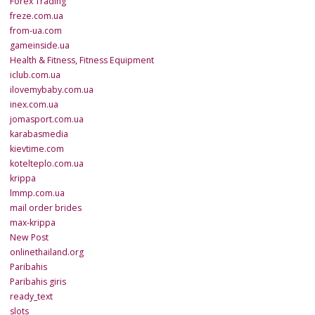
Forex Trading
freze.com.ua
from-ua.com
gameinside.ua
Health & Fitness, Fitness Equipment
iclub.com.ua
ilovemybaby.com.ua
inex.com.ua
jomasport.com.ua
karabasmedia
kievtime.com
kotelteplo.com.ua
krippa
lmmp.com.ua
mail order brides
max-krippa
New Post
onlinethailand.org
Paribahis
Paribahis giris
ready_text
slots