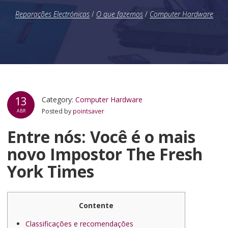
Reparações Electrónicas
/
O que fazemos
/
Computer Hardware
13
Category:
Computer Hardware
Posted by
pointsaver
ABR
Entre nós: Você é o mais
novo Impostor The Fresh
York Times
Contente
Classificações e recomendações