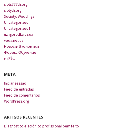
slots777th.org
slotyth.org
Society, Weddings
Uncategorized
Uncategorized1
uzhgorodka.uz.ua
veda.net.ua
Новости Экономики
Форекс Обучение
คาสิโน
META
Iniciar sessão
Feed de entradas
Feed de comentários
WordPress.org
ARTIGOS RECENTES
Diagnóstico eletrónico profissional bem feito