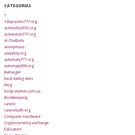
CATEGORIAS
1
1daycasino777.org
activeslots555.org
activeslots777.org
AI Chatbots
anonymous
asiasloty.org
automaty777.org
automaty999.org
Bahsegel
best dating sites
blog
body-vitamin.com.ua
Bookkeeping
casino
casinoluxth.org
Computer Hardware
Cryptocurrency exchange
Education