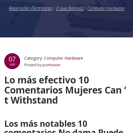
Reparações Electrónicas
/
O que fazemos
/
Computer Hardware
07
Category:
Computer Hardware
Posted by
pointsaver
ABR
Lo más efectivo 10
Comentarios Mujeres Can ‘
t Withstand
Los más notables 10
comentarios No dama Puede