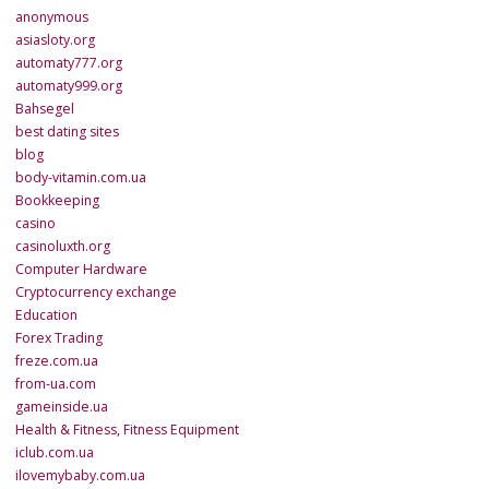
anonymous
asiasloty.org
automaty777.org
automaty999.org
Bahsegel
best dating sites
blog
body-vitamin.com.ua
Bookkeeping
casino
casinoluxth.org
Computer Hardware
Cryptocurrency exchange
Education
Forex Trading
freze.com.ua
from-ua.com
gameinside.ua
Health & Fitness, Fitness Equipment
iclub.com.ua
ilovemybaby.com.ua