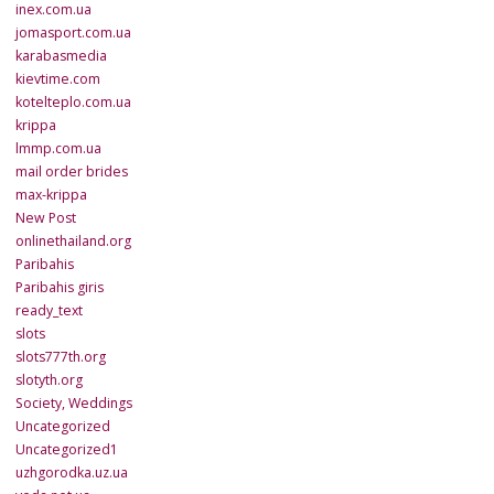
inex.com.ua
jomasport.com.ua
karabasmedia
kievtime.com
kotelteplo.com.ua
krippa
lmmp.com.ua
mail order brides
max-krippa
New Post
onlinethailand.org
Paribahis
Paribahis giris
ready_text
slots
slots777th.org
slotyth.org
Society, Weddings
Uncategorized
Uncategorized1
uzhgorodka.uz.ua