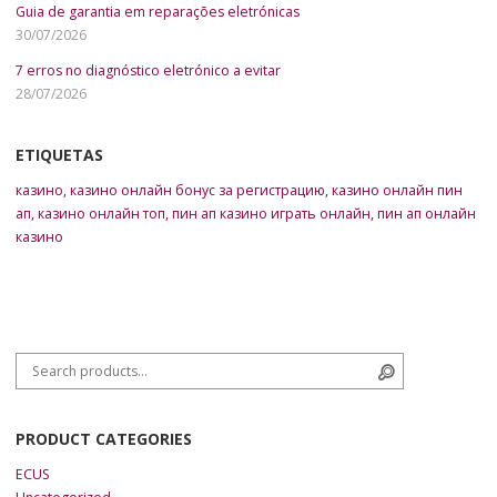
Guia de garantia em reparações eletrónicas
30/07/2026
7 erros no diagnóstico eletrónico a evitar
28/07/2026
ETIQUETAS
казино
,
казино онлайн бонус за регистрацию
,
казино онлайн пин
ап
,
казино онлайн топ
,
пин ап казино играть онлайн
,
пин ап онлайн
казино
Search for:
Search
PRODUCT CATEGORIES
ECUS