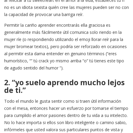
al felicitar a tu sweetheart en el amor a la vida, estableces tu n
no es un idiota sexista quién cree las mujeres pueden ser no con
la capacidad de provocar una barriga reír.
Permitir la cariño aprender encontrarás ella graciosa es
generalmente más fácilmente útil comunica solo riendo en la
mujer ríe (o respondiendo utilizando el emoji llorar-reír para la
mujer bromear textos), pero podría ser reforzado en ocasiones
al permitir esta dama entender en genuino términos (“eres
humorístico, “” tú crack yo mismo arriba “o” tú tienes este tipo
de agudo sentido del humor ​​”).
2. “yo suelo aprendo mucho lejos
de ti.”
Todo el mundo le gusta sentir como si traen útil información
con el mesa, entonces hacer un esfuerzo por tomarse el tiempo
para cumplido el amor pasiones dentro de tu vida a su intelecto.
No lo hace importa si ellos son libro inteligente o camino sabio,
infórmeles que usted valora sus particulares puntos de vista y