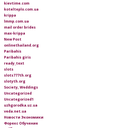
kievtime.com
kotelteplo.com.ua
krippa
lmmp.com.ua
mail order brides
max-krippa
New Post
onlinethailand.org
Paribahis
Paribahis giris
ready_text
slots
slots777th.org
slotyth.org
Society, Weddings
Uncategorized
Uncategorized1
uzhgorodka.uz.ua
veda.net.ua
Новости Экономики
Форекс Обучение