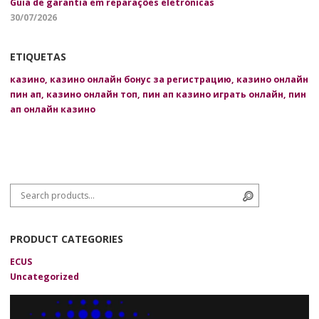
Guia de garantia em reparações eletrónicas
30/07/2026
ETIQUETAS
казино
,
казино онлайн бонус за регистрацию
,
казино онлайн
пин ап
,
казино онлайн топ
,
пин ап казино играть онлайн
,
пин
ап онлайн казино
Search for:
Search
PRODUCT CATEGORIES
ECUS
Uncategorized