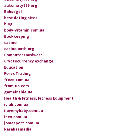
automaty999.org
Bahsegel
best dating sites
blog
body-vitamin.com.ua
Bookkeeping
casino
casinoluxth.org
Computer Hardware
Cryptocurrency exchange
Education
Forex Trading
freze.com.ua
from-ua.com
gameinside.ua
Health & Fitness, Fitness Equipment
iclub.com.ua
ilovemybaby.com.ua
inex.com.ua
jomasport.com.ua
karabasmedia