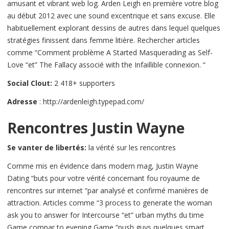
amusant et vibrant web log. Arden Leigh en première votre blog
au début 2012 avec une sound excentrique et sans excuse. Elle
habituellement explorant dessins de autres dans lequel quelques
stratégies finissent dans femme litière. Rechercher articles
comme “Comment problème A Started Masquerading as Self-
Love “et” The Fallacy associé with the Infaillible connexion. “
Social Clout:
2 418+ supporters
Adresse
: http://ardenleigh.typepad.com/
Rencontres Justin Wayne
Se vanter de libertés:
la vérité sur les rencontres
Comme mis en évidence dans modern mag, Justin Wayne
Dating “buts pour votre vérité concernant fou royaume de
rencontres sur internet “par analysé et confirmé manières de
attraction. Articles comme “3 process to generate the woman
ask you to answer for Intercourse “et” urban myths du time
Game compar to evening Game “push guys quelques smart