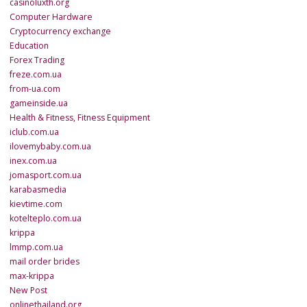
casinoluxth.org
Computer Hardware
Cryptocurrency exchange
Education
Forex Trading
freze.com.ua
from-ua.com
gameinside.ua
Health & Fitness, Fitness Equipment
iclub.com.ua
ilovemybaby.com.ua
inex.com.ua
jomasport.com.ua
karabasmedia
kievtime.com
kotelteplo.com.ua
krippa
lmmp.com.ua
mail order brides
max-krippa
New Post
onlinethailand.org