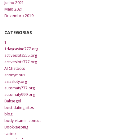
Junho 2021
Maio 2021
Dezembro 2019
CATEGORIAS
1
1daycasino777.org
activeslots555.org
activeslots777.org
AI Chatbots
anonymous
asiasloty.org
automaty777.org
automaty999.org
Bahsegel
best dating sites
blog
body-vitamin.com.ua
Bookkeeping
casino