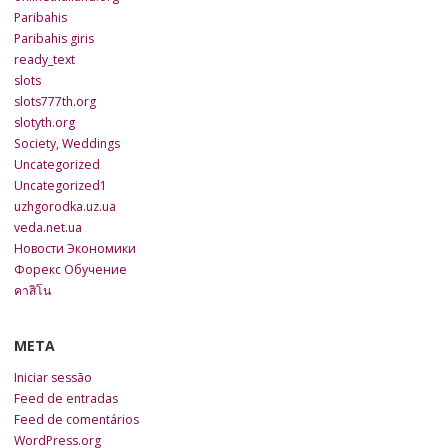
Paribahis
Paribahis giris
ready_text
slots
slots777th.org
slotyth.org
Society, Weddings
Uncategorized
Uncategorized1
uzhgorodka.uz.ua
veda.net.ua
Новости Экономики
Форекс Обучение
คาสิโน
META
Iniciar sessão
Feed de entradas
Feed de comentários
WordPress.org