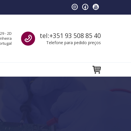
Call us
29 - 2D
tel:+351 93 508 85 40
anheira
Telefone para pedido preços
ortugal