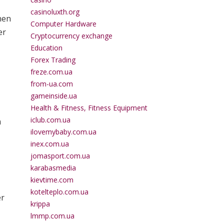
casinoluxth.org
nen
Computer Hardware
er
Cryptocurrency exchange
Education
Forex Trading
freze.com.ua
from-ua.com
gameinside.ua
Health & Fitness, Fitness Equipment
iclub.com.ua
m
ilovemybaby.com.ua
inex.com.ua
jomasport.com.ua
karabasmedia
kievtime.com
kotelteplo.com.ua
er
krippa
lmmp.com.ua