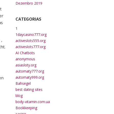
Dezembro 2019
t
er
CATEGORIAS
as
1
1daycasino777.org
 ,
activeslots555.org
ht.
activeslots777.org
AI Chatbots
anonymous
asiasloty.org
automaty777.org
automaty999.org
en
Bahsegel
best dating sites
blog
body-vitamin.com.ua
Bookkeeping
casino