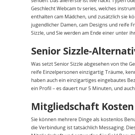
senden. Das allererste ist live nackt Typen o
Geschlecht Webcam tv series, welches instrume
enthalten cam Mädchen, und zusätzlich sie k
jugendlicher Damen, cam Designs und reife Frau
Sizzle, und Sie werden am Ende einer unter ih
Senior Sizzle-Alternat
Was setzt Senior Sizzle abgesehen von the Geg
reife Einzelpersonen einzigartig Träume, kenne
haben auch ein einzigartiges eingebautes Be
ein Profil – es dauert nur 5 Minuten, und auch
Mitgliedschaft Koste
Sie können mehrere Dinge als kostenlos Benut
die Verbindung ist tatsächlich Messaging. Die