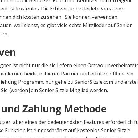
der in Echtzeit Benutzer. Real Time Benutzer nutzen eigene
nt ist kostenlos. Die Echtzeit unbekleidete Versionen
önnen dich kosten zu sehen . Sie können verwenden
en. weil siehst, es gibt viele echte Mitglieder auf Senior
nen.
iven
ner ist nicht nur die sie liefern einen Ort wo unverheiratet
nlernen beide, initiieren Partner und erfüllen offline. Sie
ziehung Programm. nur gehe zu SeniorSizzle.com und erstel
 Sie {werden|ein Senior Sizzle Mitglied werden.
n und Zahlung Methode
zer, aber eines der bedeutendsten Features erforderlich f
se Funktion ist eingeschränkt auf kostenlos Senior Sizzle