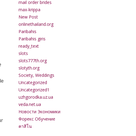
mail order brides
max-krippa
New Post
onlinethailand.org
Paribahis
Paribahis giris
ready_text
slots
slots777th.org
e
slotyth.org
Society, Weddings
le
Uncategorized
Uncategorized1
uzhgorodka.uz.ua
veda.net.ua
Новости Экономики
Форекс Обучение
ür
คาสิโน