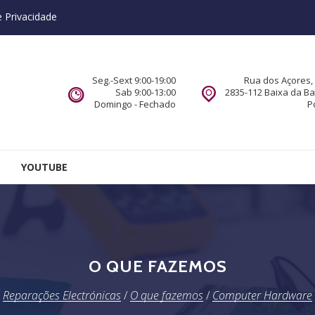
e Privacidade
Seg.-Sext 9:00-19:00
Rua dos Açores, 
Sab 9:00-13:00
2835-112 Baixa da B
Domingo - Fechado
P
YOUTUBE
O QUE FAZEMOS
Reparações Electrónicas
/
O que fazemos
/
Computer Hardware