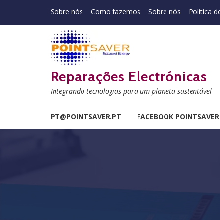
Skip to navigation
Skip to content
Sobre nós
Como fazemos
Sobre nós
Politica d
Reparações Electrónicas
Integrando tecnologias para um planeta sustentável
PT@POINTSAVER.PT
FACEBOOK POINTSAVER