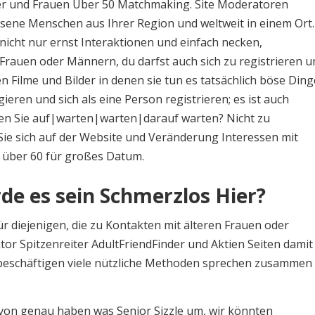
ner und Frauen Über 50 Matchmaking. Site Moderatoren
ene Menschen aus Ihrer Region und weltweit in einem Ort.
icht nur ernst Interaktionen und einfach necken,
Frauen oder Männern, du darfst auch sich zu registrieren u
 Filme und Bilder in denen sie tun es tatsächlich böse Ding
eren und sich als eine Person registrieren; es ist auch
ten Sie auf|warten|warten|darauf warten? Nicht zu
Sie sich auf der Website und Veränderung Interessen mit
über 60 für großes Datum.
de es sein Schmerzlos Hier?
ür diejenigen, die zu Kontakten mit älteren Frauen oder
r Spitzenreiter AdultFriendFinder und Aktien Seiten damit
beschäftigen viele nützliche Methoden sprechen zusammen 
von genau haben was Senior Sizzle um, wir könnten