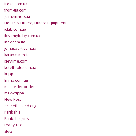
freze.com.ua
from-ua.com
gameinside.ua
Health & Fitness, Fitness Equipment
iclub.com.ua
ilovemybaby.com.ua
inex.com.ua
jomasport.com.ua
karabasmedia
kievtime.com
kotelteplo.com.ua
krippa
lmmp.com.ua
mail order brides
max-krippa
New Post
onlinethailand.org
Paribahis
Paribahis giris
ready_text
slots