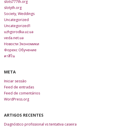
slots777th.org
slotyth.org
Society, Weddings
Uncategorized
Uncategorized1
uzhgorodka.uz.ua
veda.net.ua
Новости Экономики
Форекс Обучение
คาสิโน
META
Iniciar sessão
Feed de entradas
Feed de comentários
WordPress.org
ARTIGOS RECENTES
Diagnóstico profissional vs tentativa caseira