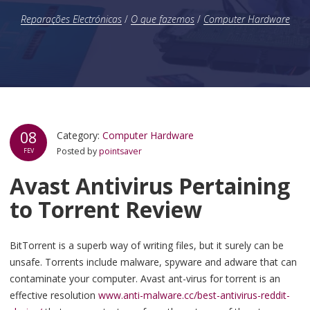
Reparações Electrónicas
/
O que fazemos
/
Computer Hardware
08
Category:
Computer Hardware
Posted by
pointsaver
FEV
Avast Antivirus Pertaining
to Torrent Review
BitTorrent is a superb way of writing files, but it surely can be
unsafe. Torrents include malware, spyware and adware that can
contaminate your computer. Avast ant-virus for torrent is an
effective resolution
www.anti-malware.cc/best-antivirus-reddit-