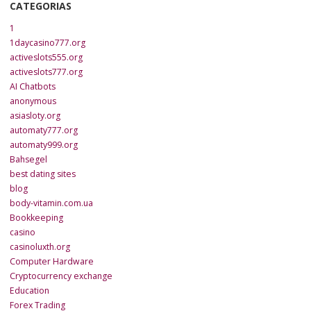
CATEGORIAS
1
1daycasino777.org
activeslots555.org
activeslots777.org
AI Chatbots
anonymous
asiasloty.org
automaty777.org
automaty999.org
Bahsegel
best dating sites
blog
body-vitamin.com.ua
Bookkeeping
casino
casinoluxth.org
Computer Hardware
Cryptocurrency exchange
Education
Forex Trading