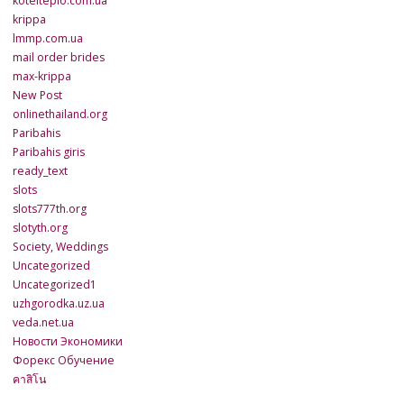
kotelteplo.com.ua
krippa
lmmp.com.ua
mail order brides
max-krippa
New Post
onlinethailand.org
Paribahis
Paribahis giris
ready_text
slots
slots777th.org
slotyth.org
Society, Weddings
Uncategorized
Uncategorized1
uzhgorodka.uz.ua
veda.net.ua
Новости Экономики
Форекс Обучение
คาสิโน