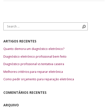
Search for:
Search
ARTIGOS RECENTES
Quanto demora um diagnóstico eletrónico?
Diagnóstico eletrónico profissional bem feito
Diagnóstico profissional vs tentativa caseira
Melhores critérios para reparar eletrónica
Como pedir orçamento para reparação eletrónica
COMENTÁRIOS RECENTES
ARQUIVO