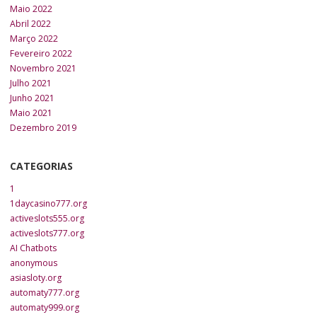
Maio 2022
Abril 2022
Março 2022
Fevereiro 2022
Novembro 2021
Julho 2021
Junho 2021
Maio 2021
Dezembro 2019
CATEGORIAS
1
1daycasino777.org
activeslots555.org
activeslots777.org
AI Chatbots
anonymous
asiasloty.org
automaty777.org
automaty999.org