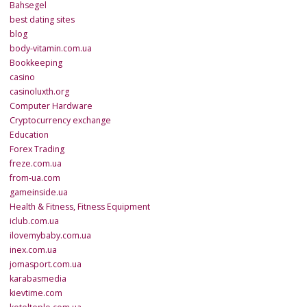
Bahsegel
best dating sites
blog
body-vitamin.com.ua
Bookkeeping
casino
casinoluxth.org
Computer Hardware
Cryptocurrency exchange
Education
Forex Trading
freze.com.ua
from-ua.com
gameinside.ua
Health & Fitness, Fitness Equipment
iclub.com.ua
ilovemybaby.com.ua
inex.com.ua
jomasport.com.ua
karabasmedia
kievtime.com