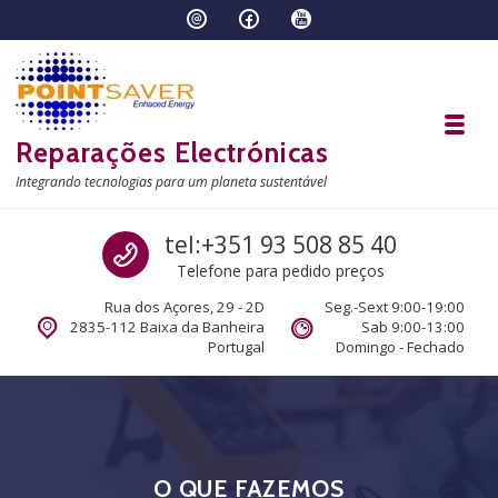
Skip to navigation
Skip to content
Toggl
Reparações Electrónicas
Integrando tecnologias para um planeta sustentável
Call us
tel:+351 93 508 85 40
Telefone para pedido preços
Rua dos Açores, 29 - 2D
Seg.-Sext 9:00-19:00
2835-112 Baixa da Banheira
Sab 9:00-13:00
Portugal
Domingo - Fechado
O QUE FAZEMOS