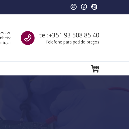
Call us
29 - 2D
tel:+351 93 508 85 40
anheira
Telefone para pedido preços
ortugal