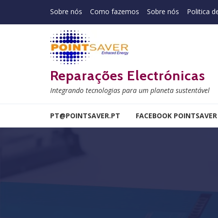
Skip to navigation
Skip to content
Sobre nós
Como fazemos
Sobre nós
Politica d
Reparações Electrónicas
Integrando tecnologias para um planeta sustentável
PT@POINTSAVER.PT
FACEBOOK POINTSAVER